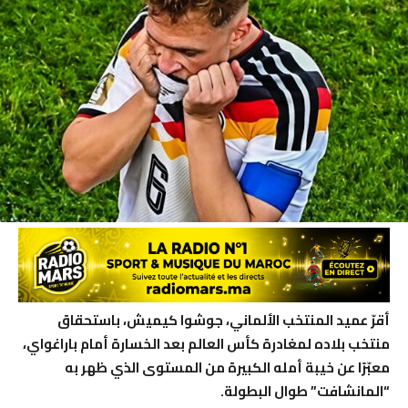
أقرّ عميد المنتخب الألماني، جوشوا كيميش، باستحقاق
منتخب بلاده لمغادرة كأس العالم بعد الخسارة أمام باراغواي،
معبّرًا عن خيبة أمله الكبيرة من المستوى الذي ظهر به
“المانشافت” طوال البطولة.