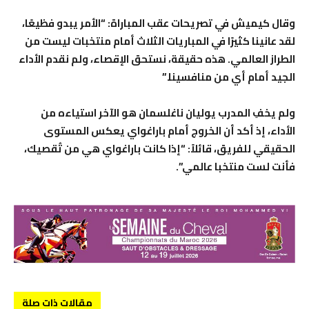
وقال كيميش في تصريحات عقب المباراة: “الأمر يبدو فظيعًا،
لقد عانينا كثيرًا في المباريات الثلاث أمام منتخبات ليست من
الطراز العالمي. هذه حقيقة، نستحق الإقصاء، ولم نقدم الأداء
الجيد أمام أي من منافسينا.”
ولم يخفِ المدرب يوليان ناغلسمان هو الآخر استياءه من
الأداء، إذ أكد أن الخروج أمام باراغواي يعكس المستوى
الحقيقي للفريق، قائلاً: “إذا كانت باراغواي هي من تُقصيك،
فأنت لست منتخبا عالمي”.
مقالات ذات صلة