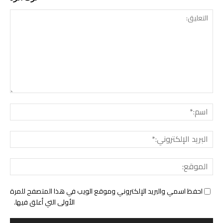
التع
اسم:
البري
الإل
المو
احفظ اسمي والبريد الإلكتروني وموقع الويب في هذا المتصفح للمرة
الأولى التي أعلق فيها.