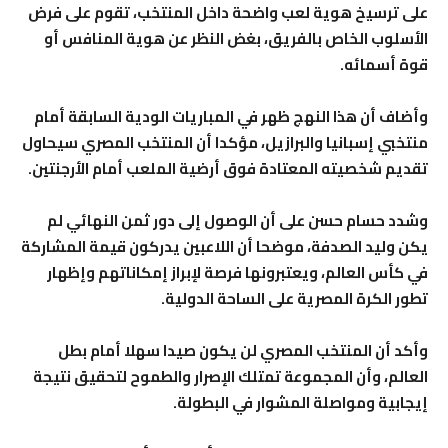
على ترسيخ هوية لعب واضحة داخل المنتخب، تقوم على فرض
الأسلوب الخاص بالفريق، بغض النظر عن هوية المنافس أو
قوة أسمائه.
وأضاف أن هذا النهج ظهر في المباريات الودية السابقة أمام
منتخبي إسبانيا والبرازيل، مؤكدا أن المنتخب المصري سيحاول
تقديم شخصيته المعتادة فوق أرضية الملعب أمام الأرجنتين.
وشدد حسام حسن على أن الوصول إلى دور ثمن النهائي لم
يكن وليد الصدفة، موضحا أن اللاعبين يدركون قيمة المشاركة
في كأس العالم، ويعتبرونها فرصة لإبراز إمكاناتهم وإظهار
تطور الكرة المصرية على الساحة الدولية.
وأكد أن المنتخب المصري لن يكون صيدا سهلا أمام بطل
العالم، وأن المجموعة تمتلك الإصرار والطموح لتحقيق نتيجة
إيجابية ومواصلة المشوار في البطولة.