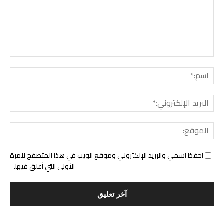
التع
اسم:
البري
الإل
المو
احفظ اسمي والبريد الإلكتروني وموقع الويب في هذا المتصفح للمرة
الأولى التي أعلق فيها.