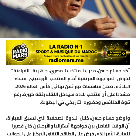
أكد حسام حسن، مدرب المنتخب المصري، جاهزية “الفراعنة”
لخوض المواجهة المرتقبة أمام المنتخب الأرجنتيني، مساء
الثلاثاء، ضمن منافسات دور ثمن نهائي كأس العالم 2026،
مشددا على أن منتخب بلاده سيدخل اللقاء بثقة كبيرة، رغم
قوة المنافس وحضوره التاريخي في البطولة.
وأوضح حسام حسن، خلال الندوة الصحفية التي تسبق المباراة،
أن الوقت الفاصل بين مواجهة أستراليا والأرجنتين كان قصيرا
للغاية، الأمر الذي فرض على الطاقم التقني التركيز على الجوانب