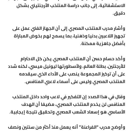
الاستشفائية، إلى جانب دراسة المنتخب الأرجنتيني بشكل
دقيق.
وأشار مدرب المنتخب المصري إلى أن الجهاز الفني عمل على
تجهيز اللاعبين بدنيا وذهنيا، بما يسمح لهم بخوض المباراة
بأفضل جاهزية ممكنة.
وأكد حسام حسن أن المنتخب المصري يكن كل الاحترام
للأرجنتين، بطلة العالم، ولأسطورتها ليونيل ميسي، لكنه شدد
على أن تركيز المجموعة ينصب على الأداء الذي سيقدمه
المنتخب المصري وليس على أسماء لاعبي المنافس.
وقال في هذا الصدد إن التفكير في لاعب واحد داخل المنتخب
المنافس لن يخدم المنتخب المصري، مضيفا أن الهدف
الأساسي هو إسعاد الشعب المصري وتحقيق نتيجة إيجابية.
وأوضح مدرب “الفراعنة” أنه يعمل منذ أكثر من سنتين ونصف