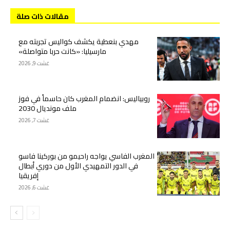
مقالات ذات صلة
مهدي بنعطية يكشف كواليس تجربته مع
مارسيليا: «كانت حربا متواصلة»
غشت 9, 2026
روبياليس: انضمام المغرب كان حاسماً في فوز
ملف مونديال 2030
غشت 7, 2026
المغرب الفاسي يواجه راحيمو من بوركينا فاسو
في الدور التمهيدي الأول من دوري أبطال
إفريقيا
غشت 6, 2026