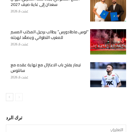
سعدان إلى غاية صيف 2027
غشت 6, 2026
“لوس ماطادورس” يطالب برحيل المكتب المسير
للمغرب التطواني ويصعّد لهجته
غشت 6, 2026
نيمار يفتح باب الاعتزال مع نهاية عقده مع
سانتوس
غشت 6, 2026
ترك الرد