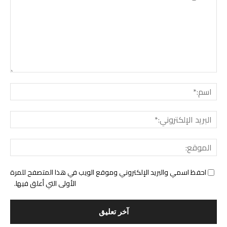
التع
اسم:
البري
الإل
المو
احفظ اسمي والبريد الإلكتروني وموقع الويب في هذا المتصفح للمرة
الأولى التي أعلق فيها.