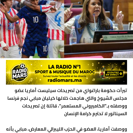
تبرأت حكومة باراغواي من تصريحات سيليست أماريا عضو
مجلس الشيوخ والتي هاجمت خلالها كيليان مبابي نجم فرنسا
ووصفته بـ”الكاميروني المستعمر”، قائلة إن تصريحات
السيناتور لا تحترم كرامة الإنسان
ووصفت أماريا، العضو في الحزب الليبرالي المعارض، مبابي بأنه