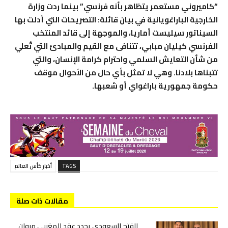
“كاميروني مستعمر يتظاهر بأنه فرنسي” بينما ردت وزارة
الخارجية الباراغويانية في بيان قائلة: التصريحات التي أدلت بها
السيناتور سيليست أماريا، والموجهة إلى قائد المنتخب
الفرنسي كيليان مبابي، تتنافى مع القيم والمبادئ التي تُعلي
من شأن التعايش السلمي واحترام كرامة الإنسان، والتي
تتبناها بلادنا. وهي لا تمثل بأي حال من الأحوال موقف
حكومة جمهورية باراغواي أو شعبها.
TAGS
أخبار كأس العالم
مقالات ذات صلة
الفتح السعودي يجدد عقد المغربي مروان