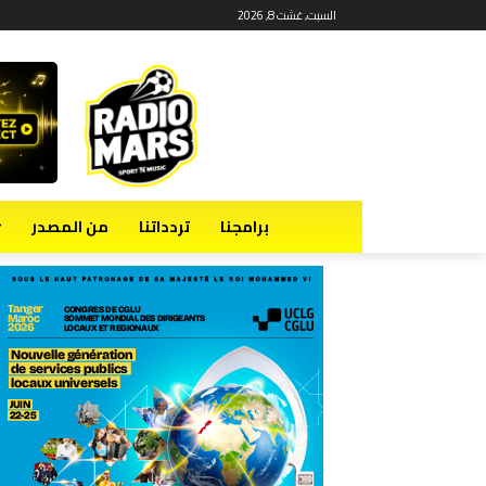
السبت, غشت 8, 2026
برامجنا
تردداتنا
من المصدر