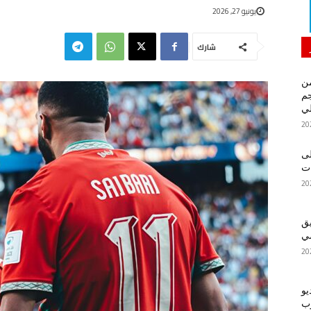
يونيو 27, 2026
شارك
من
م
لي
لى
يق
ضي
يو
رب