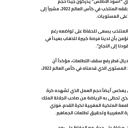
ي “أسود الأطلس” يدركون جيداً حجم
المسؤولية الملقاة على عاتقهم بعد الإنجاز التاريخي الذي حققه المنتخب في كأس العالم 2022، مشيراً إلى
أعلى المستويات.
 #ABtalks، أوضح حكيمي أن المنتخب يسعى للحفاظ على تواضعه رغم
نؤمن بأن لدينا فرصة كبيرة للذهاب بعيداً في
دنا إلى النجاح”.
يال قطر رفع سقف التطلعات، مؤكداً أن
المنتخب أصبح مطالباً دائماً بتحقيق نتائج كبيرة، وقال: “بعد المستوى الذي قدمناه في كأس العالم 2022،
ل يعكس أيضاً حجم العمل الذي تشهده كرة
ر الذي تحظى به الرياضة من صاحب الجلالة الملك
معة الملكية المغربية لكرة القدم، فوزي
 المغربية وتحقيق تطلعات الجماهير.
 مباراة على حدة، مع الحفاظ على روح