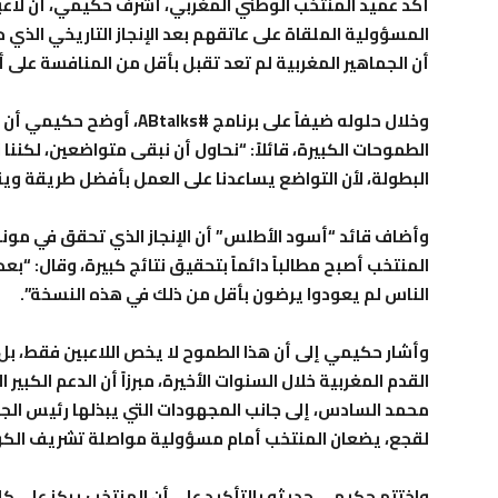
أكد عميد المنتخب الوطني المغربي، أشرف حكيمي، أن لاعب
أن الجماهير المغربية لم تعد تقبل بأقل من المنافسة على 
وخلال حلوله ضيفاً على برنامج
الطموحات الكبيرة، قائلاً: “نحاول أن نبقى متواضعين، لكننا 
البطولة، لأن التواضع يساعدنا على العمل بأفضل طريقة ويقو
وأضاف قائد “أسود الأطلس” أن الإنجاز الذي تحقق في موند
الناس لم يعودوا يرضون بأقل من ذلك في هذه النسخة”.
وأشار حكيمي إلى أن هذا الطموح لا يخص اللاعبين فقط، ب
القدم المغربية خلال السنوات الأخيرة، مبرزاً أن الدعم الكبي
محمد السادس، إلى جانب المجهودات التي يبذلها رئيس الجا
لقجع، يضعان المنتخب أمام مسؤولية مواصلة تشريف الكرة
واختتم حكيمي حديثه بالتأكيد على أن المنتخب يركز على كل