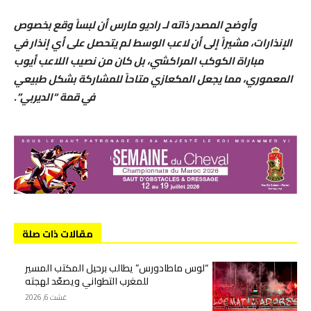
​وأوضح المصدر ذاته لـ راديو مارس أن لبساً وقع بخصوص
الإنذارات، مشيراً إلى أن لاعب الوسط لم يتحصل على أي إنذار في
مباراة الكوكب المراكشي، بل كان من نصيب اللاعب أيوب
المعموري، مما يجعل المكعازي متاحاً للمشاركة بشكل طبيعي
في قمة “الديربي”.
مقالات ذات صلة
“لوس ماطادورس” يطالب برحيل المكتب المسير
للمغرب التطواني ويصعّد لهجته
غشت 6, 2026