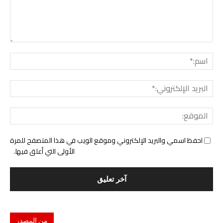
التع
اسم:
البري
الإل
المو
احفظ اسمي والبريد الإلكتروني وموقع الويب في هذا المتصفح للمرة
الأولى التي أعلق فيها.
من المصدر