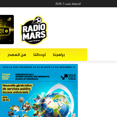
الجمعة, غشت 7, 2026
برامجنا
تردداتنا
من المصدر