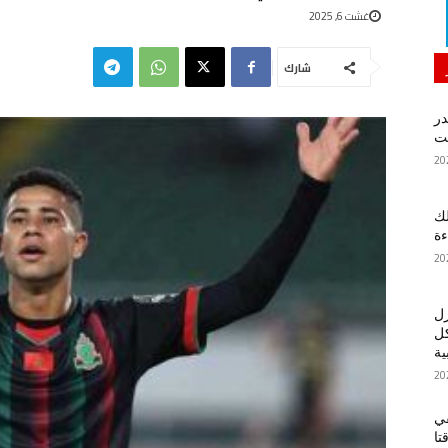
غشت 6, 2025
شارك
در
لك
ءة
زل
كل
ية
في
تا