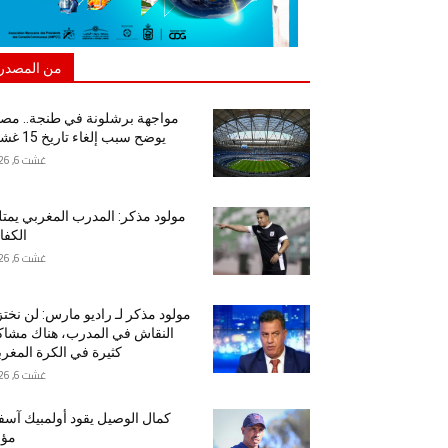
من المصدر
مواجهة برشلونة في طنجة.. مص
يوضح سبب إلغاء تاريخ 15 غشت
غشت 6, 2026
مولود مذكر: المدرب المغربي يمت
الكفا
غشت 6, 2026
مولود مذكر لـ راديو مارس: لن نخت
النقاش في المدرب، هناك مشا
كثيرة في الكرة المغرب
غشت 6, 2026
كمال الوصيل يقود أولمبيك آس
مؤق