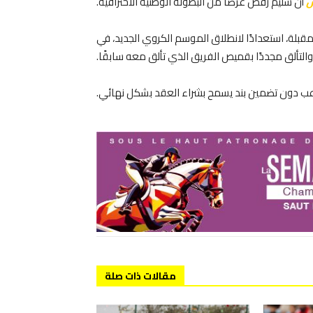
س
أن سليم رفض عرضا من البطولة الوطنية الاحترافية.
لمقبلة، استعدادًا لانطلاق الموسم الكروي الجديد، في
تألق مجددًا بقميص الفريق الذي تألق معه سابقًا.
للاعب دون تضمين بند يسمح بشراء العقد بشكل نهائي.
مقالات ذات صلة