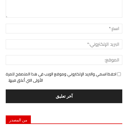
التع
اسم:
البري
الإل
المو
احفظ اسمي والبريد الإلكتروني وموقع الويب في هذا المتصفح للمرة
الأولى التي أعلق فيها.
من المصدر