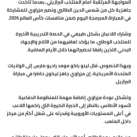
المواجهة المرتقبة أمام المنتخب البرازيلي، بعدما تأكدت
جاهزية كل من شمس الدين الطالبي ونصير مزراوي للمشاركة
في المباراة المبرمجة اليوم ضمن منافسات كأس العالم 2026.
وشارك اللاعبان بشكل طبيعي في الحصة التدريبية الأخيرة
للمنتخب الوطني، ما يؤكد تعافيهما من الآلام والإجهاد
البدني اللذين رافقا تحضيراتهما خلال الأيام الماضية.
وبهذا الخصوص، قال لينو باكو موفد راديو مارس إلى الولايات
المتحدة الأمريكية، إن مزراوي جاهز ليكون حاضرا في مباراة
البرازيل.
وتشكل عودة مزراوي إضافة مهمة للمنظومة الدفاعية
لأسود الأطلس، بالنظر إلى الخبرة الكبيرة التي راكمها اللاعب
في أعلى المستويات الأوروبية وقدرته على شغل أكثر من مركز
داخل الملعب.