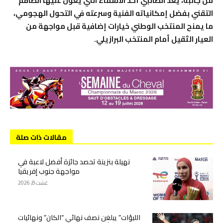
من جانبه، يعد الطالبي أحد الأسماء التي يعول عليها الطاقم
التقني بفضل إمكانياته الفنية وسرعته في التحول الهجومي،
ما يمنح المنتخب الوطني خيارات إضافية قبل مواجهة من
العيار الثقيل أمام المنتخب البرازيلي.
مقالات ذات صلة
نهيلة بنزينة تحصد جائزة أفضل لاعبة في
مواجهة جنوب إفريقيا
غشت 8, 2026
اللبؤات” يبلغن نصف نهائي “الكان” ونهائيات