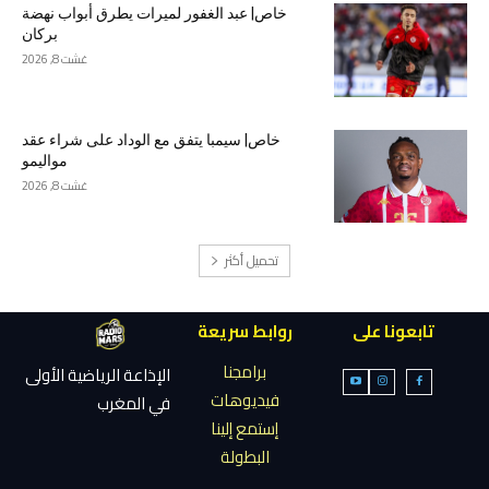
خاص| عبد الغفور لميرات يطرق أبواب نهضة
بركان
غشت 8, 2026
خاص| سيمبا يتفق مع الوداد على شراء عقد
مواليمو
غشت 8, 2026
تحميل أكثر
تابعونا على
روابط سريعة
برامجنا
الإذاعة الرياضية الأولى
فيديوهات
في المغرب
إستمع إلينا
البطولة