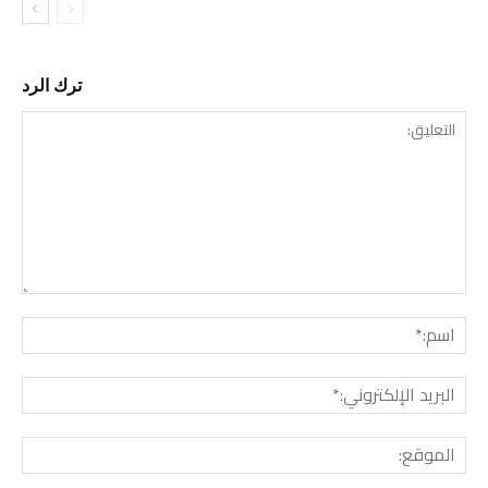
ترك الرد
التع
اسم:
البري
الإل
المو