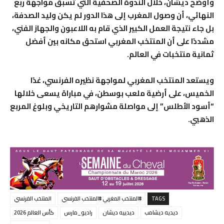
وأوضح ديشان، خلال الندوة الصحفية التي تسبق مواجهة ربع
النهائي، أن وصول المغرب إلى هذا الدور لم يكن وليد الصدفة،
بل جاء نتيجة العمل الكبير الذي قام به اللاعبون والجهاز الفني،
مشددًا على أن المنتخب المغربي استحق مكانه بين أفضل
ثمانية منتخبات في العالم.
ويستعد المنتخب المغربي لمواجهة نظيره الفرنسي، غدًا
الخميس، على أرضية ملعب بوسطن، في مباراة يسعى خلالها
“أسود الأطلس” إلى مواصلة مشوارهم التاريخي وبلوغ المربع
الذهبي.
TAGS
#المنتخب المغربي #المنتخب الفرنسي
المنتخب الفرنسي
ديديه ديشامب
ديدييه ديشان
راديو_مارس
كأس العالم 2026