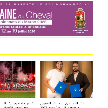
الفتح السعودي يجدد عقد المغربي
“لوس ماطادورس” يطالب ب
مروان سعدان إلى غاية صيف 2027
المسير للمغرب التطواني 