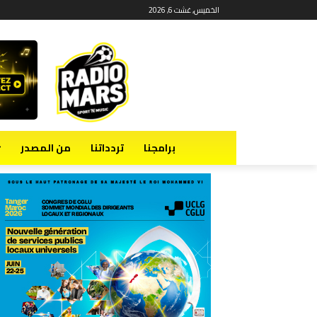
الخميس, غشت 6, 2026
برامجنا
تردداتنا
من المصدر