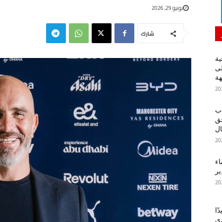
يونيو 29, 2026
شارك
ية
لى
هة
اب
حق
ل
اء
ير
ًا
دي