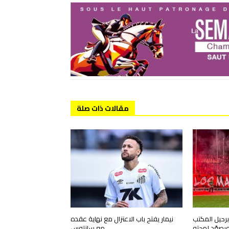
مقالات ذات صلة
رحيل المكتب
نيمار يفتح باب الاعتزال مع نهاية عقده
ويصعّد لهجته
مع سانتوس