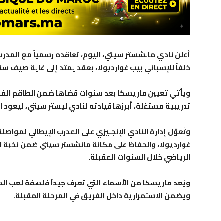
أعلن نادي مانشستر سيتي، اليوم، تعاقده رسمياً مع المدرب 
خلفاً للإسباني بيب غوارديولا، بعقد يمتد إلى غاية صيف سنة 29
ويأتي تعيين ماريسكا بعد سنوات قضاها ضمن الطاقم الف
تدريبية مستقلة، أبرزها قيادته لنادي ليستر سيتي، ليعود ال
وتُعوّل إدارة النادي الإنجليزي على المدرب الإيطالي لمواصل
غوارديولا، والحفاظ على مكانة مانشستر سيتي ضمن نخبة الأ
الرياضي خلال السنوات المقبلة.
ويُعد ماريسكا من الأسماء التي تعرف جيداً فلسفة لعب الس
ويضمن الاستمرارية داخل الفريق في المرحلة المقبلة.