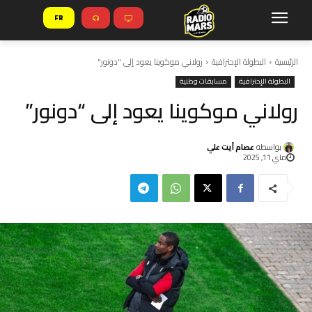
FR
الرئيسية
البطولة الإحترافية
رولاني موكوينا يعود إلى "دونور"
البطولة الإحترافية
مسابقات وطنية
رولاني موكوينا يعود إلى “دونور”
بواسطة
عصام أيت علي
ماي 11, 2025