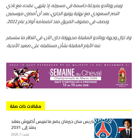
ويمر رونالدو بمرحلة حاسمة في مسيرته، إذ ينتهي عقده مع نادي
النصر السعودي مع نهاية يونيو الجاري، بعد أن أمضى موسمين
ونصف في صفوف الفريق منذ انضمامه أواخر عام 2022.
ولا تزال وجهة رونالدو المقبلة مجهولة حتى الآن، في انتظار ما ستسفر
عنه الأيام المقبلة بشأن مستقبله على صعيد الأندية.
مقالات ذات صلة
باريس سان جيرمان يضم ماغنييس أكليوش بعقد
يمتد إلى 2031
غشت 7, 2026