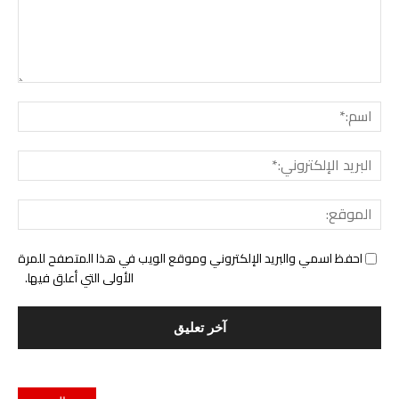
التع
اسم:
البري
الإل
المو
احفظ اسمي والبريد الإلكتروني وموقع الويب في هذا المتصفح للمرة
الأولى التي أعلق فيها.