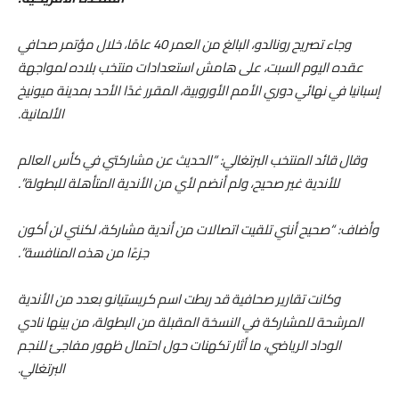
وجاء تصريح رونالدو، البالغ من العمر 40 عامًا، خلال مؤتمر صحافي
عقده اليوم السبت، على هامش استعدادات منتخب بلاده لمواجهة
إسبانيا في نهائي دوري الأمم الأوروبية، المقرر غدًا الأحد بمدينة ميونيخ
الألمانية.
وقال قائد المنتخب البرتغالي: “الحديث عن مشاركتي في كأس العالم
للأندية غير صحيح، ولم أنضم لأي من الأندية المتأهلة للبطولة”.
وأضاف: “صحيح أنني تلقيت اتصالات من أندية مشاركة، لكنني لن أكون
جزءًا من هذه المنافسة”.
وكانت تقارير صحافية قد ربطت اسم كريستيانو بعدد من الأندية
المرشحة للمشاركة في النسخة المقبلة من البطولة، من بينها نادي
الوداد الرياضي، ما أثار تكهنات حول احتمال ظهور مفاجئ للنجم
البرتغالي.