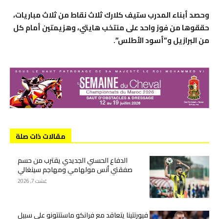
وحصد أبناء المدرب ستيف كلارك ثلاث نقاط من ثلاث مباريات،
حققوها من فوز واحد على منتخب هايتي، وهزيمتين أمام كل
من البرازيل و”أسود الأطلس”.
مقالات ذات صلة
الدفاع الحسني الجديدي يقترب من حسم
صفقتي أنس مولهامي ومهاجم سينغالي
غشت 7, 2026
فيورنتينا يتعاقد مع فرانكو ماستنتونو على سبيل