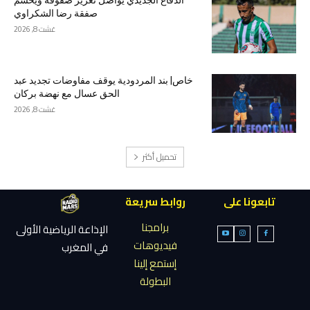
صفقة رضا الشكراوي
غشت 8, 2026
خاص| بند المردودية يوقف مفاوضات تجديد عبد
الحق عسال مع نهضة بركان
غشت 8, 2026
تحميل أكثر
تابعونا على
روابط سريعة
برامجنا
الإذاعة الرياضية الأولى
فيديوهات
في المغرب
إستمع إلينا
البطولة