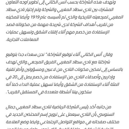
وتهدف هذه الشراكة بحسب أنس الكتاني إلى تطوير أوجه التعاون
المشترك بين نادي سطاد المغربي والشركة وتم إختيار نادي سطاد
المغربي لمرجعيته التاريخية والذي تم تأسيسه عام 1919 وأيضا لتمكينه
من تقريب أهداف الشركة لدى شريحة مهمة من مكوناته قصد
الإستفادة من خصم مهم أثناء إقتناء الشقق وتسهيل عمليات
المعاملات التجارية.
وقال أنس الكتاني أثناء توقيع الشراكة:” نحن سعداء جدا بتوقيع
شراكتنا مع نادي سطاد المغربي الفريق المرجعي والتي تهدف
بالاساس إلى تمكين مكونات النادي من لاعبين ومسؤولين وأطر تقنية
وإداريين وأصدقاء النادي من الإستفادة من خصم يصل إلى 20 في
المئة أثناء الإستفادة من الشقق وأيضا تسهيل عملية الاداء كما أنه
ستكون بيننا أنشطة متعددة في المستقبل القريب”.
من جانبه أكد رئيس الشركة الرياضية لنادي سطاد المغربي جمال
السنوسي بأن النادي سيعمل على ترويج إسم المحتضن الجديد في
مختلف صفحاته في مواقع التواصل الإجتماعي وايضا وضع العلامة