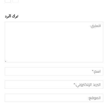
ترك الرد
التع
اسم:
البري
الإل
المو