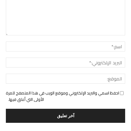
التع
اسم:
البري
الإل
المو
احفظ اسمي والبريد الإلكتروني وموقع الويب في هذا المتصفح للمرة
الأولى التي أعلق فيها.