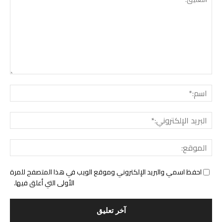
التع
اسم:
البري
الإل
المو
احفظ اسمي والبريد الإلكتروني وموقع الويب في هذا المتصفح للمرة
الأولى التي أعلق فيها.