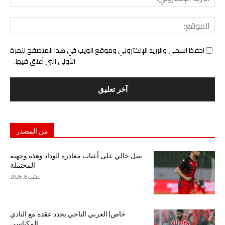
الإل
المو
احفظ اسمي والبريد الإلكتروني وموقع الويب في هذا المتصفح للمرة
الأولى التي أعلق فيها.
من المصدر
نبيل خالي على أعتاب مغادرة الوداد وهذه وجهته
المحتملة
غشت 8, 2026
خاص| العربي الناجي يجدد عقده مع النادي
المكناسي