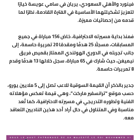
فينورد والأهلي السعودي، يريان في سامي عويسة خيارًا
لتعزيز تشكيلتهما الأساسية في الفترة القادمة، نظرًا لما
قدمه من إحصائيات مميزة.
فمنذ بداية مسيرته الاحترافية، خاض 156 مباراة في جميع
المسابقات، مسجلًا 25 هدفًا ومقدمًا 20 تمريرة حاسمة، إلى
جانب تجربته في الدوري الهولندي الممتاز بقميص فريق
نيميغن، حيث شارك في 65 مباراة، سجل خلالها 13 هدفًا وقدم
8 تمريرات حاسمة.
جدير بالذكر أن القيمة السوقية للاعب تصل إلى 5 ملايين يورو،
حسب موقع “ترانسفير ماركت”، وهي قيمة تعكس مؤهلاته
الفنية وتطوره التدريجي في مسيرته الاحترافية، كما تُعد
مناسبة وفي المتناول في حال أراد أحد هذين الناديين التعاقد
معه.