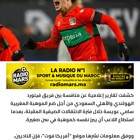
كشفت تقارير إعلامية عن منافسة بين فريق فينورد
الهولندي والأهلي السعودي من أجل ضم الموهبة المغربية
سامي عويسة خلال فترة الانتقالات الصيفية المقبلة، بعدما
استطاع اللاعب أن يبرز نفسه كموهبة في سن صغيرة.
ووفق معلومات نشرها موقع “أفريكا فوت”، فإن الناديين،