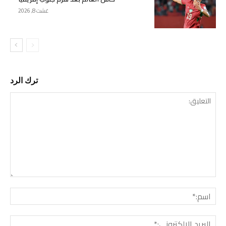
غشت 8, 2026
ترك الرد
التع
اسم:
البري