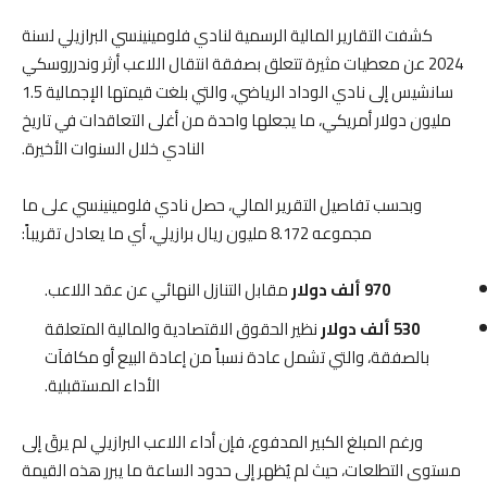
كشفت التقارير المالية الرسمية لنادي فلومينينسي البرازيلي لسنة
2024 عن معطيات مثيرة تتعلق بصفقة انتقال اللاعب أرثر وندرروسكي
سانشيس إلى نادي الوداد الرياضي، والتي بلغت قيمتها الإجمالية 1.5
مليون دولار أمريكي، ما يجعلها واحدة من أغلى التعاقدات في تاريخ
النادي خلال السنوات الأخيرة.
وبحسب تفاصيل التقرير المالي، حصل نادي فلومينينسي على ما
مجموعه 8.172 مليون ريال برازيلي، أي ما يعادل تقريباً:
970 ألف دولار
مقابل التنازل النهائي عن عقد اللاعب.
530 ألف دولار
نظير الحقوق الاقتصادية والمالية المتعلقة
بالصفقة، والتي تشمل عادة نسباً من إعادة البيع أو مكافآت
الأداء المستقبلية.
ورغم المبلغ الكبير المدفوع، فإن أداء اللاعب البرازيلي لم يرقَ إلى
مستوى التطلعات، حيث لم يُظهر إلى حدود الساعة ما يبرر هذه القيمة