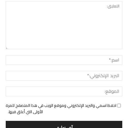
التع
اسم:
البري
الإل
المو
احفظ اسمي والبريد الإلكتروني وموقع الويب في هذا المتصفح للمرة
الأولى التي أعلق فيها.