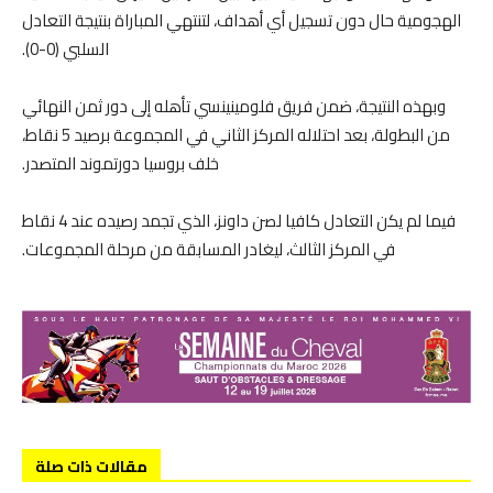
الهجومية حال دون تسجيل أي أهداف، لتنتهي المباراة بنتيجة التعادل
السلبي (0-0).
وبهذه النتيجة، ضمن فريق فلومينينسي تأهله إلى دور ثمن النهائي
من البطولة، بعد احتلاله المركز الثاني في المجموعة برصيد 5 نقاط،
خلف بروسيا دورتموند المتصدر.
فيما لم يكن التعادل كافيا لصن داونز، الذي تجمد رصيده عند 4 نقاط
في المركز الثالث، ليغادر المسابقة من مرحلة المجموعات.
مقالات ذات صلة