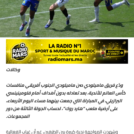
وكالات
ودّع فريق ماميلودي صن ماميلودي الجنوب أفريقي منافسات
كأس العالم للأندية، بعد تعادله بدون أهداف أمام فلومينينسي
البرازيلي، في المباراة التي جمعت بينهما مساء اليوم الأربعاء،
على أرضية ملعب “هارد روك”، لحساب الجولة الثالثة من دور
المجموعات.
وشهدت المواجهة ندية كبيرة بين الطرفين، غير أن غياب الفعالية