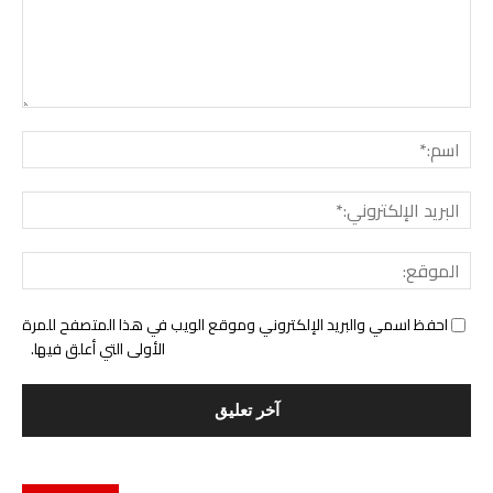
التع
اسم:
البري
الإل
المو
احفظ اسمي والبريد الإلكتروني وموقع الويب في هذا المتصفح للمرة
الأولى التي أعلق فيها.