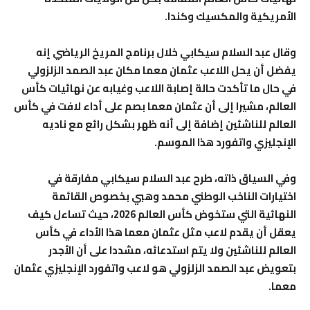
الأمريكية والمكسيك وكندا.
وقال عبد السلام سيكابي خلال برنامج المريخ الرياضي إنه
يفضل أن يحل اللاعب عثمان معما مكان عبد الصمد الزلزولي
في حال ما تأكدت حالة إصابة اللاعب وغيابه عن نهائيات كأس
العالم، مشيرا إلى أن عثمان معما بصم على أداء لافت في كأس
العالم للناشئين إضافة إلى أنه ظهر بشكل رائع مع ناديه
الإنجليزي واتفورد هذا الموسم.
وفي السياق ذاته، طرح عبد السلام سيكابي مفارقة في
اختيارات الناخب الوطني محمد وهبي بخصوص القائمة
النهائية التي ستخوض كأس العالم 2026، حيث تساءل كيف
يعقل أن يقدم لاعب مثل عثمان معما هذا الأداء في كأس
العالم للناشئين ولا يتم استدعائه، مشددا على أن الأجدر
بتعويض عبد الصمد الزلزولي هو لاعب واتفورد الإنجليزي عثمان
معما.