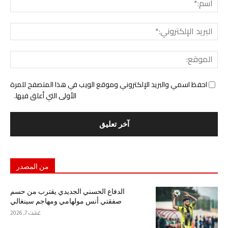
البري
الإل
المو
احفظ اسمي والبريد الإلكتروني وموقع الويب في هذا المتصفح للمرة
الأولى التي أعلق فيها.
من المصدر
الدفاع الحسني الجديدي يقترب من حسم
صفقتي أنس مولهامي ومهاجم سينغالي
غشت 7, 2026