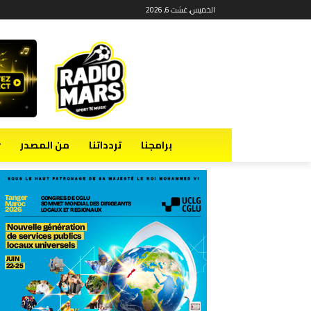
الخميس, غشت 6, 2026
برامجنا
تردداتنا
من المصدر