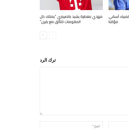
ولمبيك آسفي
مهدي بنعطية يشيد بالصيباري “يمتلك كل
مؤقتا
المقومات للتألق مع بايرن”
ترك الرد
التعليق:
البريد
اسم:*