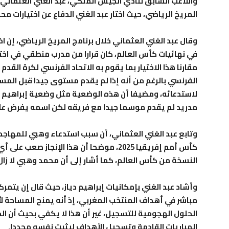
واللاعب السابق لنادي الجيش الملكي، عبد الغني العثماني،
المريخ الرياضي، حيث اختار عبد الغني الدفاع عن اختيارات مح
وقال عبد الغني العثماني خلال برنامج المريخ الرياضي، إن اخ
في نهائيات كأس العالم، كان قرارا من مدرب منطقي في اختي
مقارنا هذا الاختيار بما يقوم به الاتحاد الفرنسي لكرة الق
الفرنسي بالرغم من أنه إذا لم يقدم مستوى جيدا قبل الم
لاستدعائه، ومضيفا أن هذه الوضعية مثل وضعية إبراهيم دي
مدريد لم يقدم موسما جيدا مع فريقه لكن اسمه يفرض على
وتابع عبد الغني العثماني، أن سبب استدعاء وهبي للمهاج
كأس أمم إفريقيا 2025، موضحا أن هذا الإنجاز
النسخة من كأس العالم، كما أشار إلى أن محمد وهبي لا زال ي
وأشاد عبد الغني بإمكانيات إبراهيم دياز، حيث قال إن يتم
مباشر في أهداف المنتخب المغربي، إذ أنه يمنح المساح
الحلول الهجومية للتسجيل، غير أن هذا لا يكفي بحيث أن ال
المباريات القادمة وتسجيل الأهداف ليثبت نفسه مجددا.