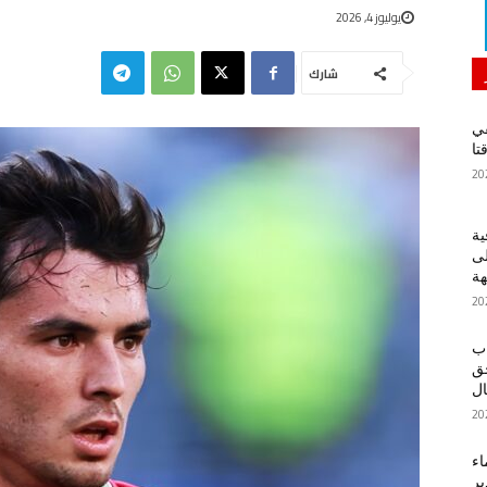
يوليوز 4, 2026
شارك
في
تا
ية
لى
هة
اب
حق
ل
اء
ير