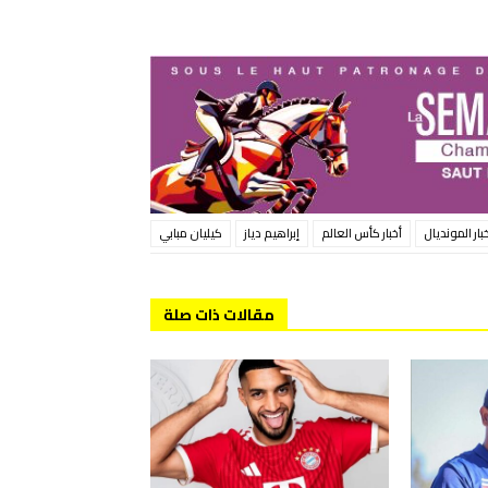
بار المونديال
أخبار كأس العالم
إبراهيم دياز
كيليان مبابي
مقالات ذات صلة