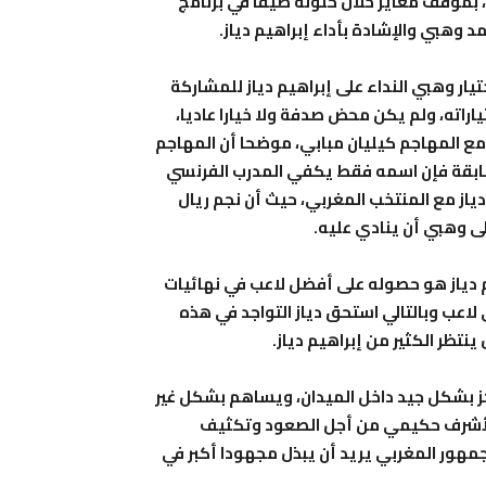
 بموقف مغاير خلال حلوله ضيفا في برنامج
مد وهبي والإشادة بأداء إبراهيم دياز.
تيار وهبي النداء على إبراهيم دياز للمشاركة
اراته، ولم يكن محض صدفة ولا خيارا عاديا،
دم مع المهاجم كيليان مبابي، موضحا أن المهاجم
سابقة فإن اسمه فقط يكفي المدرب الفرنسي
از مع المنتخب المغربي، حيث أن نجم ريال
 وهبي أن ينادي عليه.
م دياز هو حصوله على أفضل لاعب في نهائيات
 صعب على أي لاعب وبالتالي استحق دياز التواجد في هذه
نتظر الكثير من إبراهيم دياز.
ركز بشكل جيد داخل الميدان، ويساهم بشكل غير
ة لأشرف حكيمي من أجل الصعود وتكثيف
جمهور المغربي يريد أن يبذل مجهودا أكبر في