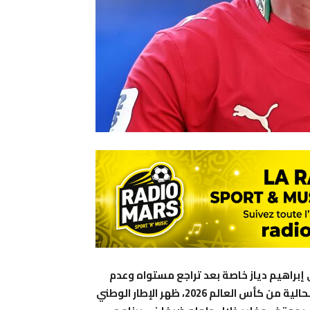
ي إبراهيم دياز خاصة بعد تراجع مستواه وعدم
الظهور بالصورة التي يرغبها الجمهور المغربي في النسخة الحالية من كأس العالم 2026، ظهر الإطار الوطني