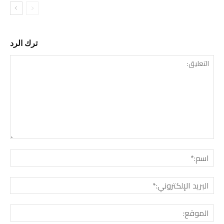
ترك الرد
التع
اسم:
البري
الإل
المو