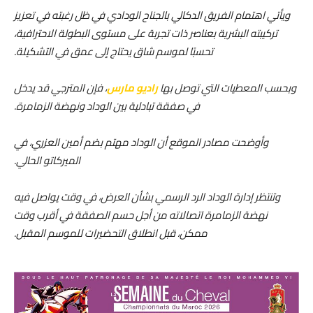
ويأتي اهتمام الفريق الدكالي بالجناح الودادي في ظل رغبته في تعزيز
تركيبته البشرية بعناصر ذات تجربة على مستوى البطولة الاحترافية،
تحسبًا لموسم شاق يحتاج إلى عمق في التشكيلة.
وبحسب المعطيات التي توصل بها
راديو مارس
، فإن المترجي قد يدخل
في صفقة تبادلية بين الوداد ونهضة الزمامرة.
وأوضحت مصادر الموقع أن الوداد مهتم بضم أمين العزري، في
الميركاتو الحالي.
وتنتظر إدارة الوداد الرد الرسمي بشأن العرض، في وقت يواصل فيه
نهضة الزمامرة اتصالاته من أجل حسم الصفقة في أقرب وقت
ممكن، قبل انطلاق التحضيرات للموسم المقبل.