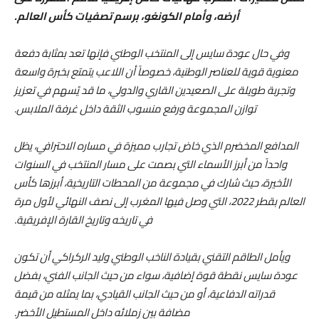
أرضه، وأمام الكونغو، برسم تصفيات كأس العالم.
وفي حال عودة سايس إلى المنتخب الوطني فإنها تعد بمثابة دفعة
معنوية قوية للعناصر الوطنية، خصوصاً أن اللاعب يتمتع بخبرة واسعة
وتجربة طويلة على الصعيدين القاري والدولي، ما قد يُسهم في تعزيز
توازن المجموعة ورفع منسوب الثقة داخل غرفة الملابس.
المدافع المخضرم الذي خاض تجارب مميزة في مساره الاحترافي، يظل
واحداً من أبرز الأسماء التي بصمت على مسار المنتخب في السنوات
الأخيرة، حيث شارك في مجموعة من المحطات التاريخية، أبرزها كأس
العالم بقطر 2022، التي وصل فيها المغرب إلى نصف النهائي لأول مرة
في تاريخه وتاريخ القارة الإفريقية.
ويأمل الطاقم التقني بقيادة الناخب الوطني وليد الركراكي أن تكون
عودة سايس نقطة قوة إضافية، سواء من حيث الجانب الفني، بفضل
قدراته الدفاعية، أو من حيث الجانب القيادي، بما يمثله من قيمة
مضافة بين زملائه داخل المستطيل الأخضر.