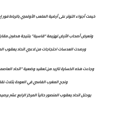
خيمت أجواء التوتر على أرضية الملعب الأولمبي بالرباط فور
و​تعرض أصحاب الأرض لهزيمة “قاسية” بنتيجة هدفين مقابل هدف واح
و​رصدت العدسات احتجاجات من لاعبي اتحاد يعقوب المن
و​جاءت هذه الخسارة لتزيد من تعقيد وضعية “اتحاد العاصم
و​نجح المغرب الفاسي في العودة بثلاث نقا