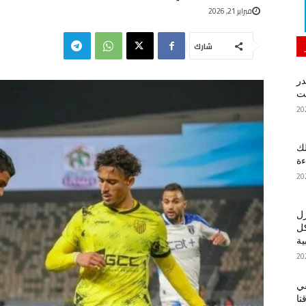
فبراير 21, 2026
شارك
در
لك
ءة
زل
كل
ية
في
تا