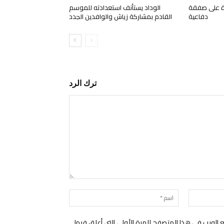
رة على صفقة
الوداد يستأنف استعدادته للموسم
دفاعية
القادم بمشاركة زياش والوافدين الجدد
ترك الرد
التعليق:
البريد
اسم:*
الإلكتروني:*
الويب في هذا المتصفح للمرة الأولى التي أعلق فيها.