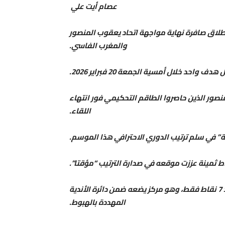
عصام أيت علي
 إطلاق صافرة نهاية مواجهة اتحاد يعقوب المنصور
والمغرب الفاسي.
د خلال أمسية الجمعة 20 فبراير 2026.
صور الذين حاصروا الطاقم التحكيمي فور انتهاء
اللقاء.
ة” في سلم ترتيب الدوري الاحترافي هذا الموسم.
ط ثمينة عززت موقعه في صدارة الترتيب “مؤقتا”.
​يوحتل اتحاد يعقوب المنصور حالياً المركز الرابع عشر برصيد 7 نقاط فقط، وهو مركز يضعه ضمن دائرة الأندية
المهددة بالهبوط.