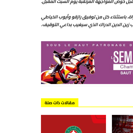
بل خوض المواجهة المرتقبة يوم السبت المقبل.
اة، باستثناء كل من توفيق رازقو وأيوب الخياطي
ب زين الدين الدراك الذي سيغيب بداعي التوقيف.
مقالات ذات صلة