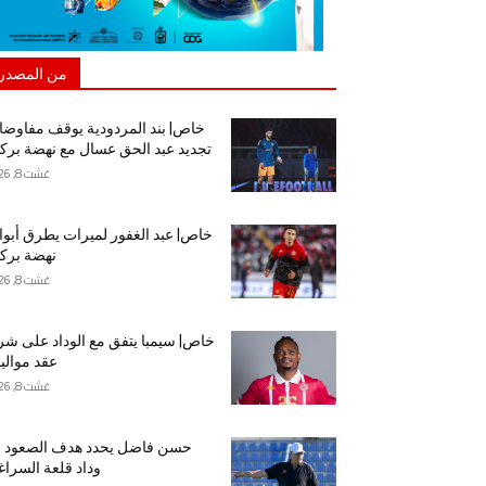
من المصدر
خاص| بند المردودية يوقف مفاوض
تجديد عبد الحق عسال مع نهضة برك
غشت 8, 2026
خاص| عبد الغفور لميرات يطرق أبو
نهضة برك
غشت 8, 2026
خاص| سيمبا يتفق مع الوداد على شر
عقد موالي
غشت 8, 2026
حسن فاضل يحدد هدف الصعود م
وداد قلعة السراغ