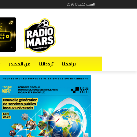
السبت, غشت 8, 2026
برامجنا
تردداتنا
من المصدر