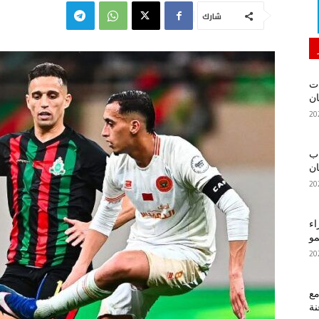
شارك
ات
ان
اب
ان
اء
مو
ع
نة