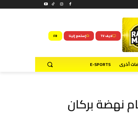
لايف TV
إستمع إلينا
FR
ضات أخرى
E-SPORTS
ام نهضة بركان