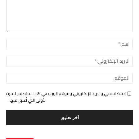
التع
اسم:
البري
الإل
المو
احفظ اسمي والبريد الإلكتروني وموقع الويب في هذا المتصفح للمرة
الأولى التي أعلق فيها.