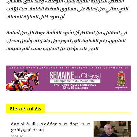
الحصص التدريبية الأخيرة بسبب التوقيف، وعبد الحق العسال،
الذي يعاني من إصابة على مستوى العضلة الضامة، حيث يُرتقب
أن يعود خلال المباراة المقبلة.
في المقابل، من المنتظر أن تشهد القائمة عودة كل من أسامة
المليوي، رغم الشكوك التي تحوم حول جاهزيته، وأيمن سديل،
الذي غاب مؤخرًا عن التداريب بسبب آلام خفيفة.
مقالات ذات صلة
حسين خرجة يحسم موقفه من رئاسة الجامعة
ويدعم فوزي لقجع
غشت 10, 2026