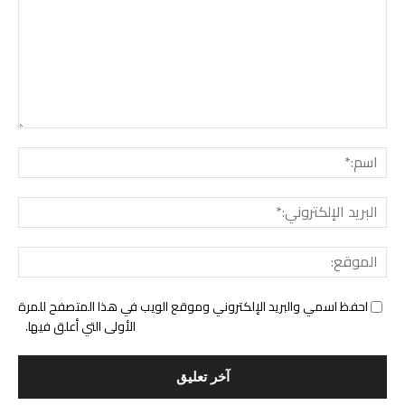
التع
اسم:
البري
الإل
المو
احفظ اسمي والبريد الإلكتروني وموقع الويب في هذا المتصفح للمرة
الأولى التي أعلق فيها.