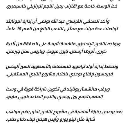
خط الوسط، خاصة مع اقتراب رحيل النجم البرازيلي كاسيميرو.
وأكد الصحفي الفرنسي عبد الله بولمى أن إدارة اليونايتد
تواصلت عدة مرات مع ممثلي اللاعب البالغ من العمر 18 عاماً.
ويواجه النادي الإنجليزي منافسة شرسة على الصفقة من أندية
كبرى، أبرزها أرسنال، بايرن ميونخ، وباريس سان جيرمان.
وتخطط إدارة أولد ترافورد للاستعانة بالأسطورة السير أليكس
فيرجسون لإقناع بوعدي باختيار مشروع النادي المستقبلي.
ويرغب مانشستر يونايتد في تكوين شراكة قوية في وسط
الملعب تجمع بين بوعدي والنجم الصاعد كوبي ماينو.
يعد بوعدي ركيزة أساسية في مشروع النادي الذي يضم مواهب
شابة مثل لينو يورو وأيدن هيفن لبناء دفاع صلب.