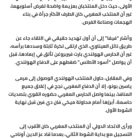
الأولى، حيث دخل المنتخبان بعزيمة واضحة لفرض أسلوبهما،
غير أن المنتخب المغربي كان الطرف الأكثر جرأة في بناء
الهجمات وصناعة الفرص.
وأشار “فيفا” إلى أن أول تهديد حقيقي في اللقاء جاء عن
طريق نائل العيناوي، الذي ارتقى لكرة ثابتة وسددها برأسه،
غير أن الحارس الهولندي بارت فيربروغن تألق في إبعادها، قبل
أن يواصل “أسود الأطلس” ضغطهم على الدفاع الهولندي.
وفي المقابل، حاول المنتخب الهولندي الوصول إلى مرمى
ياسين بونو، إلا أن الدفاع المغربي نجح في إغلاق جميع
المنافذ، بينما واصل الحارس المغربي حضوره القوي بتصديات
حاسمة، أبرزها أمام محاولة ميكي فان دي فين قبل نهاية
الشوط الأول.
ورأى الاتحاد الدولي أن المنتخب المغربي كان الأقرب إلى
التسجيل مع بداية الشوط الثاني، بعدما قاد عز الدين أوناحي