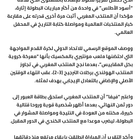
“أسود الأطلس” في واحدة من أكثر مباريات البطولة إثارة،
مؤكدا أن المنتخب المغربي أثبت مرة أخرى قدرته على مقارعة
كبار المنتخبات العالمية ومواصلة كتابة التاريخ في المحفل
العالمي.
ووصف الموقع الرسمي للاتحاد الدولي لكرة القدم المواجهة
التي احتضنها ملعب مونتيري بالمكسيك بأنها “معركة كروية
بكل المقاييس”، بعدما نجح المنتخب المغربي في تجاوز
المنتخب الهولندي بركلات الترجيح (3-2)، عقب انتهاء الوقتين
الأصلي والإضافي بالتعادل الإيجابي بهدف لمثله.
واعتبر “فيفا” أن المنتخب المغربي استحق بطاقة العبور إلى
دور ثمن النهائي، بعدما أظهر شخصية قوية وروحا قتالية
كبيرة، مكنته من العودة في النتيجة ومواصلة المشوار في
البطولة، ليضرب موعدا مع المنتخب الكندي في الدور المقبل.
وأكد التقرير أن المباراة انطلقت بإيقاع مرتفع منذ دقائقها