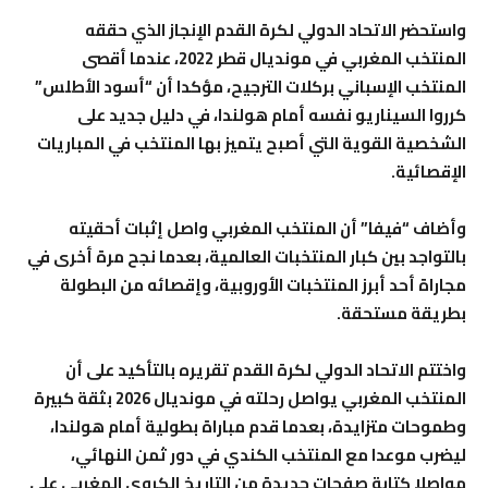
واستحضر الاتحاد الدولي لكرة القدم الإنجاز الذي حققه
المنتخب المغربي في مونديال قطر 2022، عندما أقصى
المنتخب الإسباني بركلات الترجيح، مؤكدا أن “أسود الأطلس”
كرروا السيناريو نفسه أمام هولندا، في دليل جديد على
الشخصية القوية التي أصبح يتميز بها المنتخب في المباريات
الإقصائية.
وأضاف “فيفا” أن المنتخب المغربي واصل إثبات أحقيته
بالتواجد بين كبار المنتخبات العالمية، بعدما نجح مرة أخرى في
مجاراة أحد أبرز المنتخبات الأوروبية، وإقصائه من البطولة
بطريقة مستحقة.
واختتم الاتحاد الدولي لكرة القدم تقريره بالتأكيد على أن
المنتخب المغربي يواصل رحلته في مونديال 2026 بثقة كبيرة
وطموحات متزايدة، بعدما قدم مباراة بطولية أمام هولندا،
ليضرب موعدا مع المنتخب الكندي في دور ثمن النهائي،
مواصلا كتابة صفحات جديدة من التاريخ الكروي المغربي على