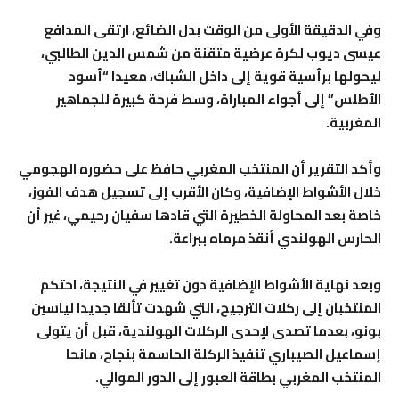
وفي الدقيقة الأولى من الوقت بدل الضائع، ارتقى المدافع
عيسى ديوب لكرة عرضية متقنة من شمس الدين الطالبي،
ليحولها برأسية قوية إلى داخل الشباك، معيدا “أسود
الأطلس” إلى أجواء المباراة، وسط فرحة كبيرة للجماهير
المغربية.
وأكد التقرير أن المنتخب المغربي حافظ على حضوره الهجومي
خلال الأشواط الإضافية، وكان الأقرب إلى تسجيل هدف الفوز،
خاصة بعد المحاولة الخطيرة التي قادها سفيان رحيمي، غير أن
الحارس الهولندي أنقذ مرماه ببراعة.
وبعد نهاية الأشواط الإضافية دون تغيير في النتيجة، احتكم
المنتخبان إلى ركلات الترجيح، التي شهدت تألقا جديدا لياسين
بونو، بعدما تصدى لإحدى الركلات الهولندية، قبل أن يتولى
إسماعيل الصيباري تنفيذ الركلة الحاسمة بنجاح، مانحا
المنتخب المغربي بطاقة العبور إلى الدور الموالي.