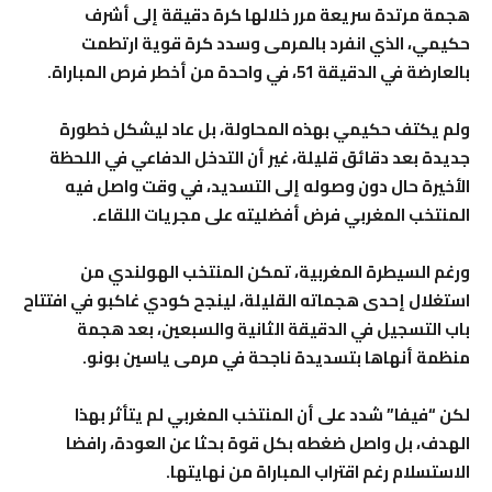
هجمة مرتدة سريعة مرر خلالها كرة دقيقة إلى أشرف
حكيمي، الذي انفرد بالمرمى وسدد كرة قوية ارتطمت
بالعارضة في الدقيقة 51، في واحدة من أخطر فرص المباراة.
ولم يكتف حكيمي بهذه المحاولة، بل عاد ليشكل خطورة
جديدة بعد دقائق قليلة، غير أن التدخل الدفاعي في اللحظة
الأخيرة حال دون وصوله إلى التسديد، في وقت واصل فيه
المنتخب المغربي فرض أفضليته على مجريات اللقاء.
ورغم السيطرة المغربية، تمكن المنتخب الهولندي من
استغلال إحدى هجماته القليلة، لينجح كودي غاكبو في افتتاح
باب التسجيل في الدقيقة الثانية والسبعين، بعد هجمة
منظمة أنهاها بتسديدة ناجحة في مرمى ياسين بونو.
لكن “فيفا” شدد على أن المنتخب المغربي لم يتأثر بهذا
الهدف، بل واصل ضغطه بكل قوة بحثا عن العودة، رافضا
الاستسلام رغم اقتراب المباراة من نهايتها.