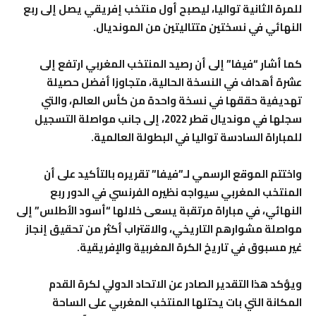
للمرة الثانية تواليا، ليصبح أول منتخب إفريقي يصل إلى ربع
النهائي في نسختين متتاليتين من المونديال.
كما أشار “فيفا” إلى أن رصيد المنتخب المغربي ارتفع إلى
عشرة أهداف في النسخة الحالية، متجاوزا أفضل حصيلة
تهديفية حققها في نسخة واحدة من كأس العالم، والتي
سجلها في مونديال قطر 2022، إلى جانب مواصلة التسجيل
للمباراة السادسة تواليا في البطولة العالمية.
واختتم الموقع الرسمي لـ”فيفا” تقريره بالتأكيد على أن
المنتخب المغربي سيواجه نظيره الفرنسي في الدور ربع
النهائي، في مباراة مرتقبة يسعى خلالها “أسود الأطلس” إلى
مواصلة مشوارهم التاريخي، والاقتراب أكثر من تحقيق إنجاز
غير مسبوق في تاريخ الكرة المغربية والإفريقية.
ويؤكد هذا التقدير الصادر عن الاتحاد الدولي لكرة القدم
المكانة التي بات يحتلها المنتخب المغربي على الساحة