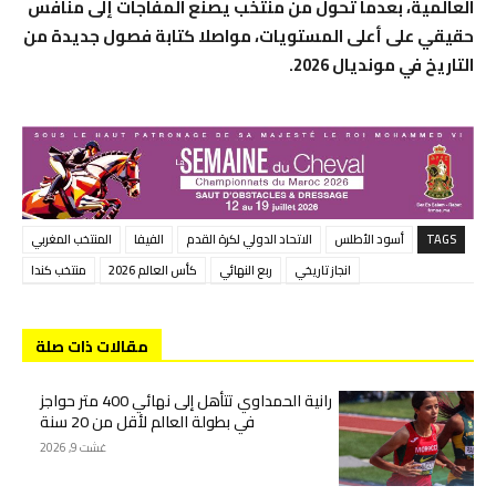
العالمية، بعدما تحول من منتخب يصنع المفاجآت إلى منافس
حقيقي على أعلى المستويات، مواصلا كتابة فصول جديدة من
التاريخ في مونديال 2026.
TAGS
أسود الأطلس
الاتحاد الدولي لكرة القدم
الفيفا
المنتخب المغربي
انجاز تاريخي
ربع النهائي
كأس العالم 2026
منتخب كندا
مقالات ذات صلة
رانية الحمداوي تتأهل إلى نهائي 400 متر حواجز
في بطولة العالم لأقل من 20 سنة
غشت 9, 2026