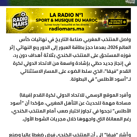
واصل المنتخب المغربي صناعة التاريخ في نهائيات كأس
العالم 2026، بعدما حجز بطاقة العبور إلى الدور ربع النهائي إثر
فوزه المستحق على المنتخب الكندي بثلاثة أهداف دون رد،
في إنجاز جديد حظي بإشادة واسعة من الاتحاد الدولي لكرة
القدم “فيفا”، الذي سلط الضوء على المسار الاستثنائي
لـ”أسود الأطلس” في البطولة.
وأفرد الموقع الرسمي للاتحاد الدولي لكرة القدم (فيفا)
مساحة مهمة للحديث عن التأهل المغربي، مؤكدا أن “أسود
الأطلس” نجحوا في تجاوز اختبار صعب أمام المنتخب الكندي،
رغم المعاناة التي واجهوها خلال مجريات الشوط الأول.
وأشار “فيفا” إلى أن المنتخب الكندي فرض ضغطا عاليا وصنع