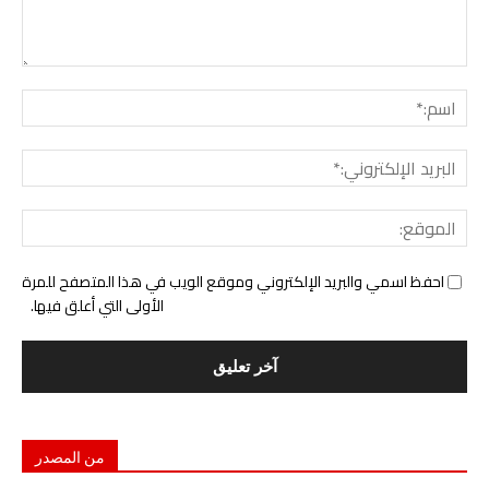
التع
اسم:
البري
الإل
المو
احفظ اسمي والبريد الإلكتروني وموقع الويب في هذا المتصفح للمرة
الأولى التي أعلق فيها.
من المصدر