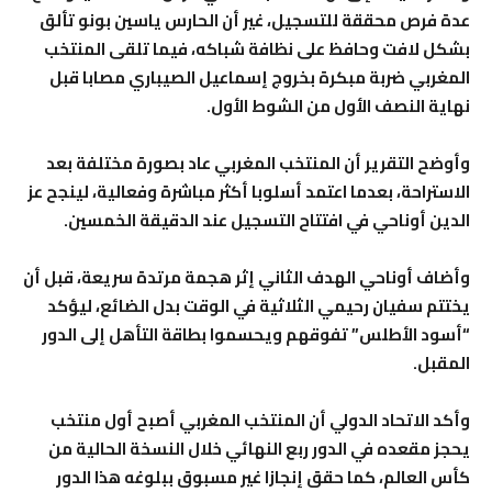
عدة فرص محققة للتسجيل، غير أن الحارس ياسين بونو تألق
بشكل لافت وحافظ على نظافة شباكه، فيما تلقى المنتخب
المغربي ضربة مبكرة بخروج إسماعيل الصيباري مصابا قبل
نهاية النصف الأول من الشوط الأول.
وأوضح التقرير أن المنتخب المغربي عاد بصورة مختلفة بعد
الاستراحة، بعدما اعتمد أسلوبا أكثر مباشرة وفعالية، لينجح عز
الدين أوناحي في افتتاح التسجيل عند الدقيقة الخمسين.
وأضاف أوناحي الهدف الثاني إثر هجمة مرتدة سريعة، قبل أن
يختتم سفيان رحيمي الثلاثية في الوقت بدل الضائع، ليؤكد
“أسود الأطلس” تفوقهم ويحسموا بطاقة التأهل إلى الدور
المقبل.
وأكد الاتحاد الدولي أن المنتخب المغربي أصبح أول منتخب
يحجز مقعده في الدور ربع النهائي خلال النسخة الحالية من
كأس العالم، كما حقق إنجازا غير مسبوق ببلوغه هذا الدور