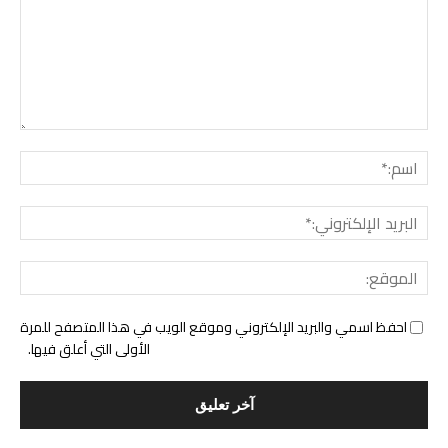
التع
اسم:
البري
الإل
المو
احفظ اسمي والبريد الإلكتروني وموقع الويب في هذا المتصفح للمرة
الأولى التي أعلق فيها.