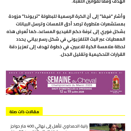
الهدف وفقاً لقوانين اللعبة.
وأشار “فيفا” إلى أن الكرة الرسمية للبطولة “تريوندا” مزودة
بمستشعرات متطورة ترصد أدق اللمسات وترسل البيانات
بشكل فوري إلى غرفة حكم الفيديو المساعد، كما تُعرض هذه
المعطيات عبر البث التلفزيوني في شكل رسم بياني يحدد
لحظة ملامسة الكرة للاعبين، في خطوة تهدف إلى تعزيز دقة
القرارات التحكيمية وتقليل الجدل.
مقالات ذات صلة
رانية الحمداوي تتأهل إلى نهائي 400 متر حواجز