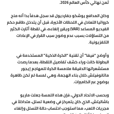
ثمن نهائي كأس العالم 2026.
وكان المدافع يوشكو جفارديول قد سجل هدفاً بدا أنه منح
كرواتيا التعادل في اللحظات الأخيرة، قبل أن يتدخل طاقم حكم
الفيديو المساعد (VAR) ويقرر إلغاءه، في لقطة أثارت الكثير
من التساؤلات بسبب عدم وضوح سبب القرار في الإعادات
التلفزيونية.
وأوضح “فيفا” أن تقنية “الكرة الذكية” المستخدمة في
البطولة كانت وراء كشف تفاصيل اللقطة، بعدما رصدت
مستشعراتها الدقيقة ملامسة الكرة للمهاجم إيجور
ماتانوفيتش خلال بناء الهجمة، وهي لمسة لم تكن ظاهرة
بوضوح عبر الكاميرات.
وبحسب الاتحاد الدولي، فإن هذه اللمسة جعلت ماريو
باشاليتش، الذي كان يتمركز في وضعية تسلل، متداخلاً في
مجريات اللعب، مما استوجب احتساب حالة التسلل وإلغاء