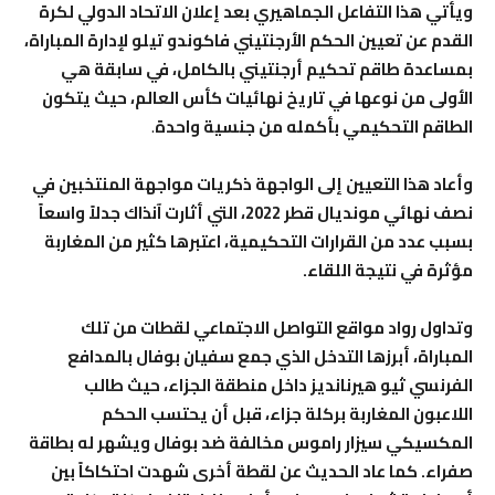
ويأتي هذا التفاعل الجماهيري بعد إعلان الاتحاد الدولي لكرة
القدم عن تعيين الحكم الأرجنتيني فاكوندو تيلو لإدارة المباراة،
بمساعدة طاقم تحكيم أرجنتيني بالكامل، في سابقة هي
الأولى من نوعها في تاريخ نهائيات كأس العالم، حيث يتكون
الطاقم التحكيمي بأكمله من جنسية واحدة
.
وأعاد هذا التعيين إلى الواجهة ذكريات مواجهة المنتخبين في
نصف نهائي مونديال قطر 2022، التي أثارت آنذاك جدلاً واسعاً
بسبب عدد من القرارات التحكيمية، اعتبرها كثير من المغاربة
مؤثرة في نتيجة اللقاء.
وتداول رواد مواقع التواصل الاجتماعي لقطات من تلك
المباراة، أبرزها التدخل الذي جمع سفيان بوفال بالمدافع
الفرنسي ثيو هيرنانديز داخل منطقة الجزاء، حيث طالب
اللاعبون المغاربة بركلة جزاء، قبل أن يحتسب الحكم
المكسيكي سيزار راموس مخالفة ضد بوفال ويشهر له بطاقة
صفراء. كما عاد الحديث عن لقطة أخرى شهدت احتكاكاً بين