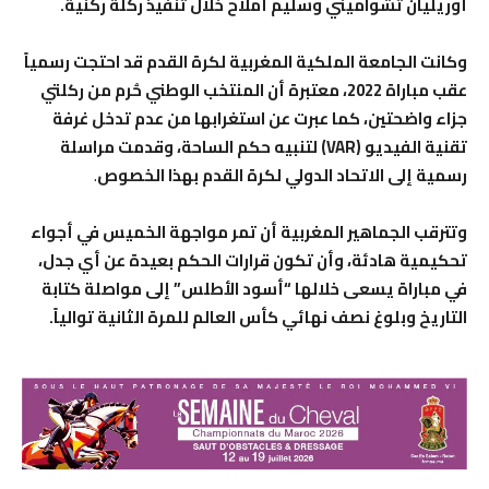
أوريليان تشواميني وسليم أملاح خلال تنفيذ ركلة ركنية.
وكانت الجامعة الملكية المغربية لكرة القدم قد احتجت رسمياً
عقب مباراة 2022، معتبرة أن المنتخب الوطني حُرم من ركلتي
جزاء واضحتين، كما عبرت عن استغرابها من عدم تدخل غرفة
تقنية الفيديو (VAR) لتنبيه حكم الساحة، وقدمت مراسلة
رسمية إلى الاتحاد الدولي لكرة القدم بهذا الخصوص
.
وتترقب الجماهير المغربية أن تمر مواجهة الخميس في أجواء
تحكيمية هادئة، وأن تكون قرارات الحكم بعيدة عن أي جدل،
في مباراة يسعى خلالها “أسود الأطلس” إلى مواصلة كتابة
التاريخ وبلوغ نصف نهائي كأس العالم للمرة الثانية توالياً.