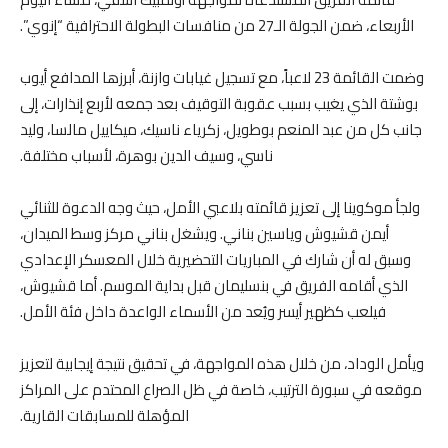
الأربعاء، ضمن الجولة الـ27 من منافسات البطولة الاحترافية “إنوي”.
وضمت القائمة 23 لاعباً، مع تسجيل غيابات وازنة، أبرزها المدافع أيوب
بوشتة الذي يغيب بسبب عقوبة التوقيف بعد جمعه لأربع إنذارات، إلى
جانب كل من عبد المنعم بوطويل، زكرياء ناسيك، ميكاييل مالسا، وليد
ناسي، وسيف الدين بوهرة، لأسباب مختلفة.
ولجأ موكوينا إلى تعزيز قائمته بلاعبي الأمل، حيث وجه الدعوة للثنائي
أيمن قشيوش وياسين بناني. ويشغل بناني مركز وسط الميدان،
وسبق له أن شارك في المباريات التحضيرية خلال المعسكر الإعدادي
الذي أقامه الفريق في بنسليمان قبل بداية الموسم. أما قشيوش،
فيلعب كظهير أيسر ويُعد من الأسماء الواعدة داخل فئة الأمل.
ويأمل الوداد، من خلال هذه المواجهة، في تحقيق نتيجة إيجابية لتعزيز
موقعه في سبورة الترتيب، خاصة في ظل الصراع المحتدم على المراكز
المؤهلة للمسابقات القارية.