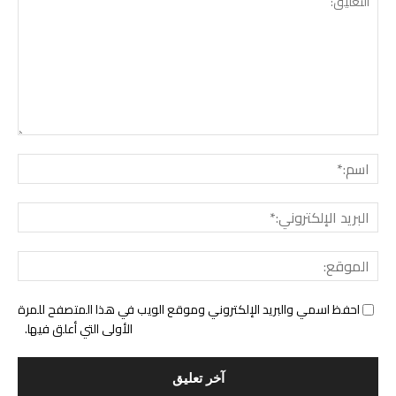
التع
اسم:
البري
الإل
المو
احفظ اسمي والبريد الإلكتروني وموقع الويب في هذا المتصفح للمرة
الأولى التي أعلق فيها.