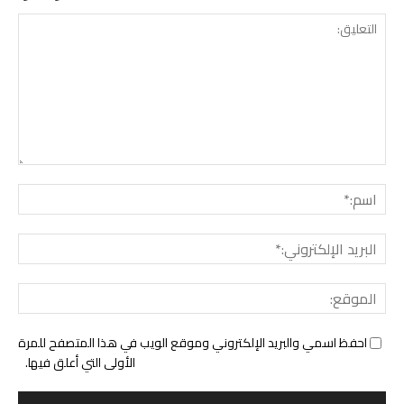
التع
اسم:
البري
الإل
المو
احفظ اسمي والبريد الإلكتروني وموقع الويب في هذا المتصفح للمرة
الأولى التي أعلق فيها.