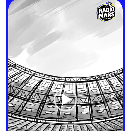
ش
غ
ل
ا
ل
ف
ي
د
ي
و