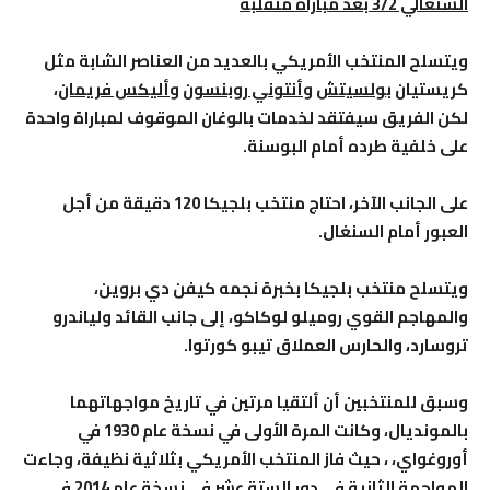
السنغالي 3/2 بعد مباراة متقلبة
ويتسلح المنتخب الأمريكي بالعديد من العناصر الشابة مثل
كريستيان
بولسيتش
و
أنتوني روبنسون
وأليكس فريمان
،
لكن الفريق سيفتقد لخدمات بالوغان الموقوف لمباراة واحدة
على خلفية طرده أمام البوسنة
.
على الجانب الآخر، احتاج منتخب بلجيكا 120 دقيقة من أجل
العبور أمام السنغال
.
ويتسلح منتخب بلجيكا بخبرة نجمه كيفن دي بروين،
والمهاجم القوي روميلو لوكاكو، إلى جانب القائد ولياندرو
تروسارد، والحارس العملاق تيبو كورتوا
.
وسبق للمنتخبين أن ألتقيا مرتين في تاريخ مواجهاتهما
بالمونديال، وكانت المرة الأولى في نسخة عام 1930 في
أوروغواي، ، حيث فاز المنتخب الأمريكي بثلاثية نظيفة، وجاءت
المواجهة الثانية في دور الستة عشر في نسخة عام 2014 في