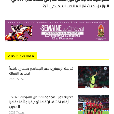
البرازيل، حيث فاز المنتخب البلجيكي 2/1
مقالات ذات صلة
خديجة الرميشي: دعم الجماهير يمنحني دافعاً
لحماية الشباك
غشت 7, 2026
حصيلة دور المجموعات “كان السيدات 2026”..
أرقام تكشف ارتفاعا تهديفيا وتألقا دفاعيا
للمغرب
غشت 7, 2026