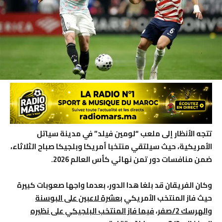
تتجه الأنظار إلى ملعب “لومين فيلد” في مدينة سياتل
الأمريكية، حيث سيلتقي منتخبا أمريكا وبلجيكا صباح الثلاثاء،
ضمن منافسات دور تمن نهائي كأس العالم 2026
.
وكان الفريقان قد بلغا هدا الدور، بعدما واجها صعوبات كبيرة
حيث فاز المنتخب الأمريكي
بعشرة لاعبين على البوسنة
والهرسك 2/صفر
،
فيما فاز المنتخب البلجيكي على نظيره