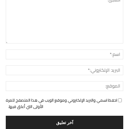
التع
اسم:
البري
الإل
المو
احفظ اسمي والبريد الإلكتروني وموقع الويب في هذا المتصفح للمرة
الأولى التي أعلق فيها.