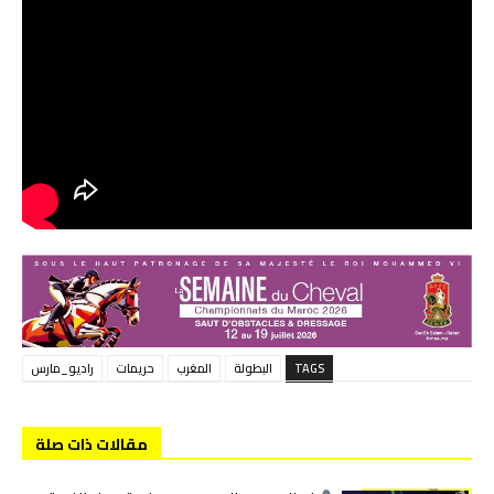
TAGS
البطولة
المغرب
حريمات
راديو_مارس
مقالات ذات صلة