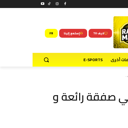
لايف TV
إستمع إلينا
FR
ضات أخرى
E-SPORTS
…
عي صفقة رائعة و