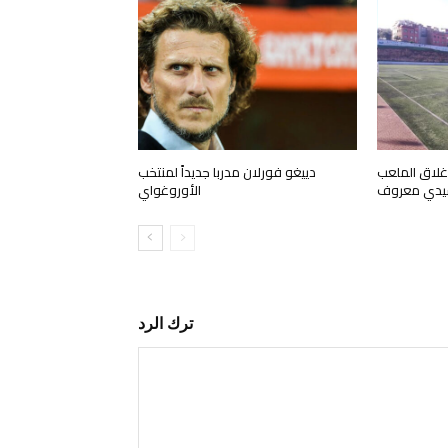
إغلاق الملعب
دييغو فورلان مدربا جديداً لمنتخب
سيدي معروف
الأوروغواي
ترك الرد