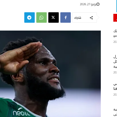
يونيو 27, 2026
شارك
لك
ءة
زل
كل
ية
في
تا
ية
لى