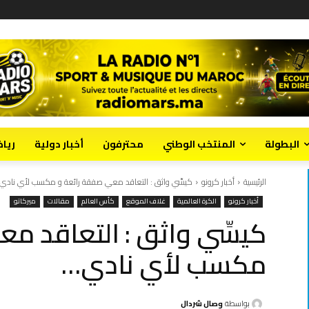
البطولة
المنتخب الوطني
محترفون
أخبار دولية
ريا
الرئيسية
أخبار كرونو
كيسِّي واثق : التعاقد معي صفقة رائعة و مكسب لأي نادي
أخبار كرونو
الكرة العالمية
غلاف الموقع
كأس العالم
مقالات
ميركاتو
كيسِّي واثق : التعاقد م
مكسب لأي نادي…
بواسطة
وصال شردال