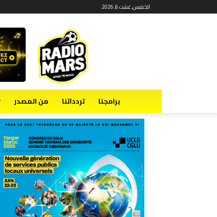
الخميس, غشت 6, 2026
برامجنا
تردداتنا
من المصدر