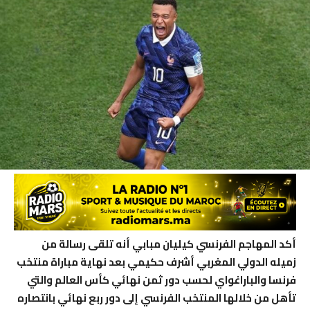
أكد المهاجم الفرنسي كيليان مبابي أنه تلقى رسالة من
زميله الدولي المغربي أشرف حكيمي بعد نهاية مباراة منتخب
فرنسا والباراغواي لحسب دور ثمن نهائي كأس العالم والتي
تأهل من خلالها المنتخب الفرنسي إلى دور ربع نهائي بانتصاره