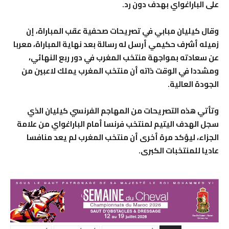
على الباراغواي بهدف دون رد.
وقال كيليان مبابي في تصريحات صحفية عقب المباراة، إن
زميله أشرف حكيمي أرسل له رسالة بعد نهاية المباراة، معربا
عن سعادته بمواجهة منتخب المغرب في دور ربع النهائي،
ومشددا في الوقت ذاته أن منتخب المغرب يملك لاعبين من
الجودة العالية.
وتأتي هذه التصريحات من المهاجم الفرنسي كيليان الذي
سجل الهدف اليتيم لمنتخب فرنسا أمام الباراغواي من علامة
الجزاء، ليؤكد مرة أخرى أن منتخب المغرب لم يعد منافسا
عاديا للمنتخبات الكبرى.