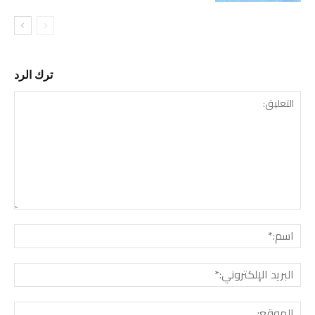
ترك الرد
التع
اسم:
البري
الإل
المو