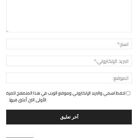
التع
اسم:
البري
الإل
المو
احفظ اسمي والبريد الإلكتروني وموقع الويب في هذا المتصفح للمرة
الأولى التي أعلق فيها.