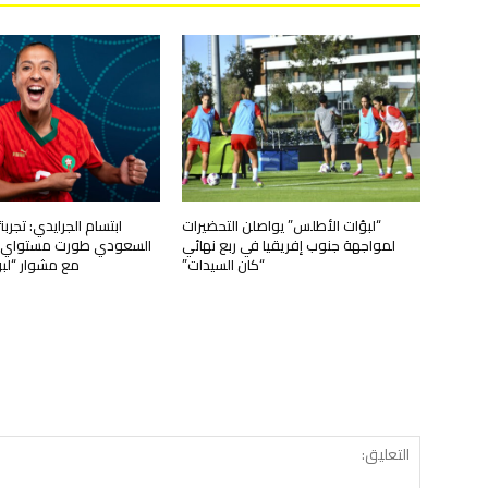
“لبؤات الأطلس” يواصلن التحضيرات
ابتسام الجرايدي: تجرب
لمواجهة جنوب إفريقيا في ربع نهائي
السعودي طورت مستواي وت
“كان السيدات”
مع مشوار “لب