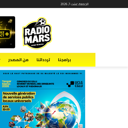
الجمعة, غشت 7, 2026
برامجنا
تردداتنا
من المصدر