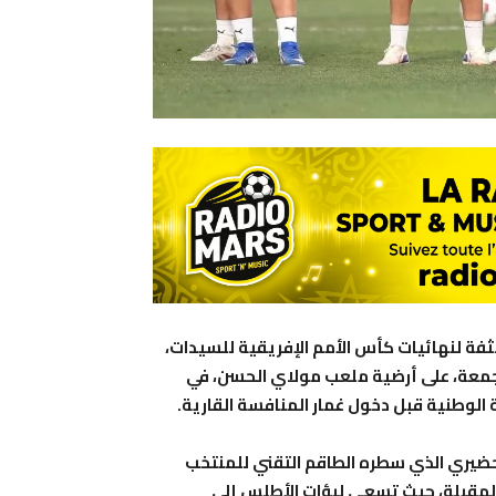
فة لنهائيات كأس الأمم الإفريقية للسيدات،
لجمعة، على أرضية ملعب مولاي الحسن، في
لوطنية قبل دخول غمار المنافسة القارية.
لتحضيري الذي سطره الطاقم التقني للمنتخب
المقبلة، حيث تسعى لبؤات الأطلس إلى