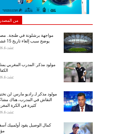
من المصدر
مواجهة برشلونة في طنجة.. مص
يوضح سبب إلغاء تاريخ 15 غشت
غشت 6, 2026
مولود مذكر: المدرب المغربي يمت
الكفا
غشت 6, 2026
مولود مذكر لـ راديو مارس: لن نخت
النقاش في المدرب، هناك مشا
كثيرة في الكرة المغرب
غشت 6, 2026
كمال الوصيل يقود أولمبيك آس
مؤق