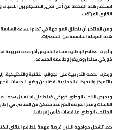
استثمار هذه المحطة من أجل تعزيز الانسجام بين اللاعبات 
القاري المرتقب.
ومن المنتظر أن تنطلق المواجهة في تمام الساعة السابعة
هذه المرحلة الحاسمة من التحضيرات.
وأجرت العناصر الوطنية مساء الخميس آخر حصة تدريبية قبل
خورخي فيلدا رودريغيز وطاقمه المساعد.
وركزت الحصة التدريبية على الجوانب التقنية والتكتيكية، إ
بالتمركز والتحركات الجماعية، فضلا عن وضع اللمسات الأخير
ويحرص الناخب الوطني خورخي فيلدا على استغلال هذه المب
اللاعبات ومنح الفرصة لأكبر عدد ممكن من العناصر، في إطار 
المنتخب الوطني منافسات كأس إفريقيا.
كما تشكل مواجهة البنين فرصة مهمة للطاقم التقني لاختب