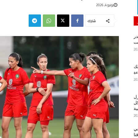
يونيو 4, 2026
شارك
در
لك
ءة
زل
كل
ية
في
تا