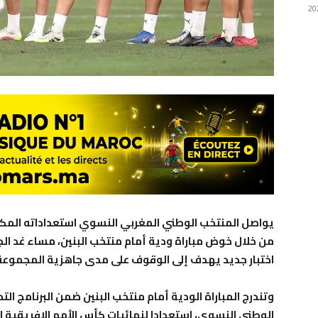
يواصل المنتخب الوطني المغربي النسوي استعداداته المكث
من خلال خوض مباراة ودية أمام منتخب البنين، مساء غد ا
اختبار جديد يهدف إلى الوقوف على مدى جاهزية المجموعة ا
وتندرج المباراة الودية أمام منتخب البنين ضمن البرنامج ا
الوطني النسوي، استعدادا لنهائيات كأس الأمم الإفريقية 