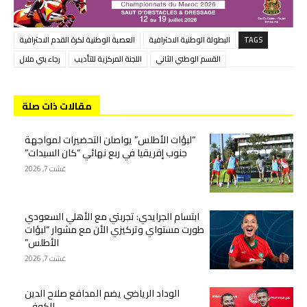
TAGS
البطولة الوطنية الاحترافية
العصبة الوطنية لكرة القدم الاحترافية
القسم الوطني الثاني
اللجنة المركزية للتأديب
رجاء بني ملال
مقالات ذات صلة
“لبؤات الأطلس” يواصلن التحضيرات لمواجهة
جنوب إفريقيا في ربع نهائي “كان السيدات”
غشت 7, 2026
ابتسام الجرايدي: تجربتي مع الأهلي السعودي
طورت مستواي وتركيزي الأن مع مشوار “لبؤات
الأطلس”
غشت 7, 2026
الوداد الرياضي يضم المدافع صلاح الدين
الكوفي