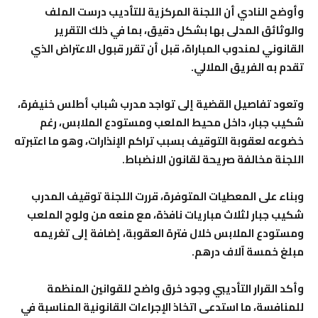
وأوضح النادي أن اللجنة المركزية للتأديب درست الملف
والوثائق المدلى بها بشكل دقيق، بما في ذلك التقرير
القانوني لمندوب المباراة، قبل أن تقرر قبول الاعتراض الذي
تقدم به الفريق الملالي.
وتعود تفاصيل القضية إلى تواجد مدرب شباب أطلس خنيفرة،
شكيب جبار، داخل محيط الملعب ومستودع الملابس، رغم
خضوعه لعقوبة التوقيف بسبب تراكم الإنذارات، وهو ما اعتبرته
اللجنة مخالفة صريحة لقانون الانضباط.
وبناء على المعطيات المتوفرة، قررت اللجنة توقيف المدرب
شكيب جبار لثلاث مباريات نافذة، مع منعه من ولوج الملعب
ومستودع الملابس خلال فترة العقوبة، إضافة إلى تغريمه
مبلغ خمسة آلاف درهم.
وأكد القرار التأديبي وجود خرق واضح للقوانين المنظمة
للمنافسة، ما استدعى اتخاذ الإجراءات القانونية المناسبة في