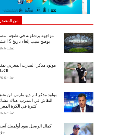
من المصدر
مواجهة برشلونة في طنجة.. مص
يوضح سبب إلغاء تاريخ 15 غشت
غشت 6, 2026
مولود مذكر: المدرب المغربي يمت
الكفا
غشت 6, 2026
مولود مذكر لـ راديو مارس: لن نخت
النقاش في المدرب، هناك مشا
كثيرة في الكرة المغرب
غشت 6, 2026
كمال الوصيل يقود أولمبيك آس
مؤق