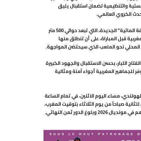
جستية والتنظيمية لضمان استقبال يليق
حدث الكروي العالمي.
وكشف المسؤول المكسيكي أن السلطات خصصت “الحديقة المائية” الجديدة، التي تبعد حوالي 500 متر
بية قبل المباراة، على أن تنطلق منها
 المحلي نحو الملعب الذي سيحتضن المواجهة.
فتاح اللبار، بحسن الاستقبال والجهود الكبيرة
فر للجماهير المغربية أجواء آمنة ومثالية
لهولندي، مساء اليوم الاثنين، في تمام الساعة
ثانية صباحاً من يوم الثلاثاء بتوقيت المغرب،
 الدور ثمن النهائي.