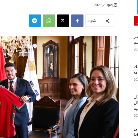
يونيو 29, 2026
شارك
در
لك
ءة
زل
كل
ية
في
تا