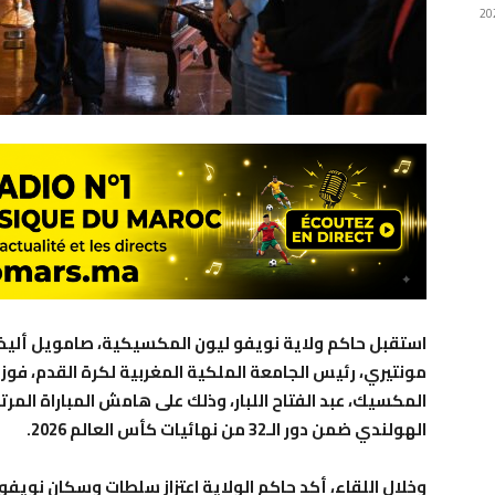
استقبل حاكم ولاية نويفو ليون المكسيكية، صامويل أليخاند
مونتيري، رئيس الجامعة الملكية المغربية لكرة القدم، فو
المكسيك، عبد الفتاح اللبار، وذلك على هامش المباراة المر
الهولندي ضمن دور الـ32 من نهائيات كأس العالم 2026.
وخلال اللقاء، أكد حاكم الولاية اعتزاز سلطات وسكان نويف