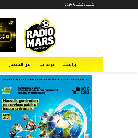
الخميس, غشت 6, 2026
برامجنا
تردداتنا
من المصدر