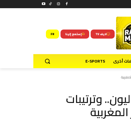
لايف TV
إستمع إلينا
FR
ضات أخرى
E-SPORTS
لمغربية
ون.. وترتيبات
المغربية