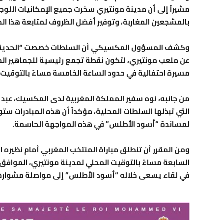
مشيراً إلى أن مدينة مونتيري سخرت جميع الإمكانيات اللو
بالمشجعين المغاربة، وتوفير أفضل الظروف لمتابعة هذا ال
عن ملعب مونتيري، لتكون نقطة تجمع رئيسية للجماهير المغر
مسيرة احتفالية في حدود الساعة الخامسة مساءً بالتوقيت
من جانبه، نوه سفير المملكة المغربية لدى المكسيك، عبد ال
التي تبذلها السلطات المحلية، مؤكداً أن هذه المبادرات ستو
لمساندة “أسود الأطلس” في هذه المواجهة الحاسمة.
ومن المقرر أن تنطلق مباراة المنتخب المغربي أمام نظيره ا
السابعة مساءً بالتوقيت المحلي لمدينة مونتيري، الموافق لل
في لقاء يسعى خلاله “أسود الأطلس” إلى مواصلة مشوارهم في مونديال 2026 وبلوغ