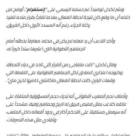
ونشر لكحل توضيحاً عبر حسابه الرسمي على “
إنستغرام
“، أوضح من
خلاله أن ما وقع كان نتيجة لحظة انفعال، بعدما تفاجأ بقرار منحه تنفيذ
ركلة الجزاء، رغم أنه المسدد الأول داخل الفريق.
وأكد اللاعب أن رد فعله لم يكن في محله، معترفاً بخطئه أمام
الجماهير التطوانية التي اعتبرها سنداً كبيراً له.
وقال لكحل: “كنت متفاجئ من القرار اللي تاخذ في ديك اللحظة،
وكنوجه اعتذاري الصادق لكل الجماهير التطوانية على اللقطة اللي
وقعات البارح، كانت لحظة انفعال ماكانشي خاصها تخرج مني”.
وأضاف نجم المغرب التطواني أنه يُدرك حجم المسؤولية الملقاة على
عاتقه كلاعب يمثل قميص فريق له تاريخ وجماهير وفية، مشدداً على
أنه سيعمل مستقبلاً على التحكم أكثر في ردود أفعاله داخل الملعب،
وتفادي مثل هذه التصرفات.
وختم لكحل رسالته بشكر الجماهير على دعمها المتواصل، قائلاً: “غناخد