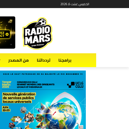
الخميس, غشت 6, 2026
برامجنا
تردداتنا
من المصدر