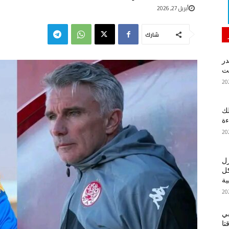
أبريل 27, 2026
شارك
در
لك
ءة
زل
كل
ية
في
تا