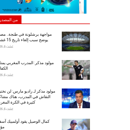
من المصدر
مواجهة برشلونة في طنجة.. مص
يوضح سبب إلغاء تاريخ 15 غشت
غشت 6, 2026
مولود مذكر: المدرب المغربي يمت
الكفا
غشت 6, 2026
مولود مذكر لـ راديو مارس: لن نخت
النقاش في المدرب، هناك مشا
كثيرة في الكرة المغرب
غشت 6, 2026
كمال الوصيل يقود أولمبيك آس
مؤق