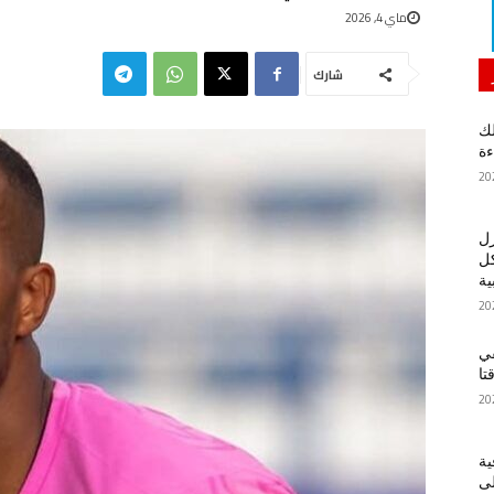
ماي 4, 2026
شارك
لك
ءة
زل
كل
ية
في
تا
ية
لى