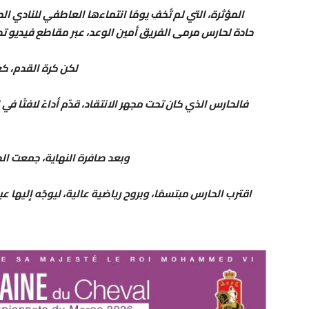
المؤثرة، التي لم تُخفِ يومًا انتماءها العاطفي للنادي
حادة لحارس مرمى الفريق أمين الوعد، عبر مقاطع فيديو تد
لكن كرة القدم، كع
فالحارس الذي كان تحت مجهر الانتقاد، قدّم أداءً لافتًا 
وبعد صافرة النهاية، جمعت الص
اقترب الحارس مبتسمًا، وبروح رياضية عالية، ليوجّه إليها 