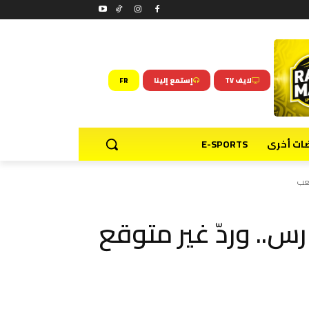
لايف TV
إستمع إلينا
FR
ضات أخرى
E-SPORTS
لعب
س.. وردّ غير متوقع