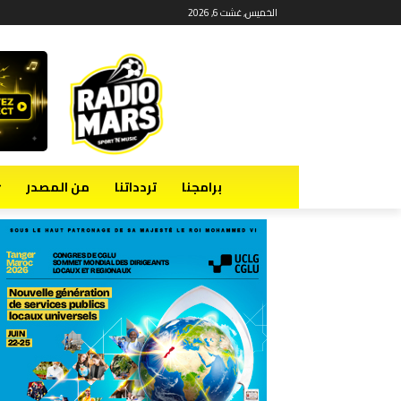
الخميس, غشت 6, 2026
برامجنا
تردداتنا
من المصدر