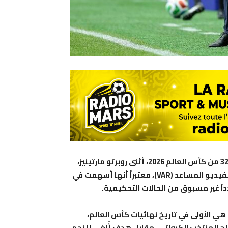
قبل إسدال الستار على مواجهة البرتغال وكرواتيا في دور الـ 32 من كأس العالم 2026، أثنى روبرتو مارتينيز،
مدرب المنتخب البرتغالي، على الدور الذي لعبته تقنية حكم الفيديو المساعد (VAR)، معتبراً أنها أسهمت في
اً غير مسبوق من الحالات التحكيمية.
هي الأولى في تاريخ نهائيات كأس العالم،
الح المنتخب الكرواتي، مقابل هدف أُلغي للنجم