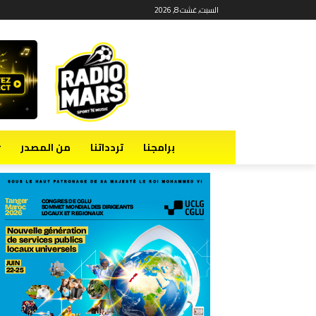
السبت, غشت 8, 2026
برامجنا
تردداتنا
من المصدر