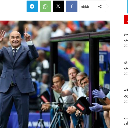
شارك
مع
سي
دي
سي
فه
ي
ات
ان