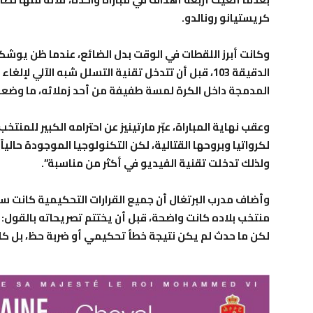
كريستيانو رونالدو.
وكانت أبرز اللقطات في الوقت بدل الضائع، عندما ظن يوشك
الدقيقة 103، قبل أن تتدخل تقنية التسلل شبه الآلي ل
المدمجة داخل الكرة لمسة طفيفة من أحد زملائه، ما وضعه
وعقب نهاية المباراة، عبّر مارتينيز عن احترامه الكبير للمنتخب ا
لكرواتيا وبروحها القتالية، لكن التكنولوجيا الموجودة حاليا
ولذلك تدخلت تقنية الفيديو في أكثر من مناسبة”.
وأضاف مدرب البرتغال أن جميع القرارات التحكيمية كانت سلي
منتخب بلاده كانت واضحة، قبل أن يختتم تصريحاته بالقول: 
لكن ما حدث لم يكن نتيجة خطأ تحكيمي أو ضربة حظ، بل كا