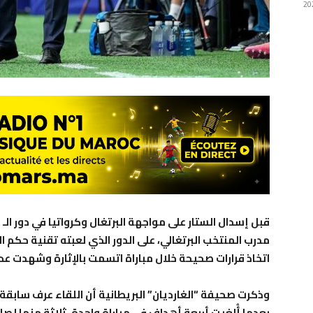
اتخاذ قرارات صحيحة خلال مباراة اتسمت بالإثارة وشهدت عدد
وذكرت صحيفة “الغارديان” البريطانية أن اللقاء عرف سابقة 
بعدما أُلغيت أربعة أهداف في مباراة واحدة، ثلاثة منها لص