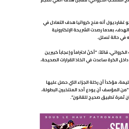
و غفارديول أنه منح كرواتيا هدف التعادل في
إلغاء الهدف، بعدما رصدت الشريحة الإلكترونية
 في حالة تسلل.
لكرواتي، قائلاً: “أكنّ احتراماً وإعجاباً كبيرين
ً داخل الكرة ساعدت في اتخاذ القرارات الصحيحة،
مة، مؤكداً أن ركلة الجزاء التي حصل عليها
“من المؤسف أن يودع أحد المنتخبين البطولة،
ن ثمرة تطبيق صحيح للقانون”.