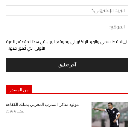
البري
الإل
المو
احفظ اسمي والبريد الإلكتروني وموقع الويب في هذا المتصفح للمرة
الأولى التي أعلق فيها.
من المصدر
مولود مذكر: المدرب المغربي يمتلك الكفاءة
غشت 6, 2026