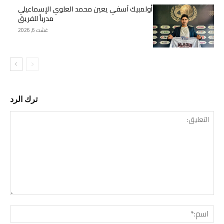
أولمبيك آسفي يعين محمد العلوي الإسماعيلي
مدرباً للفريق
غشت 6, 2026
ترك الرد
التع
اسم: