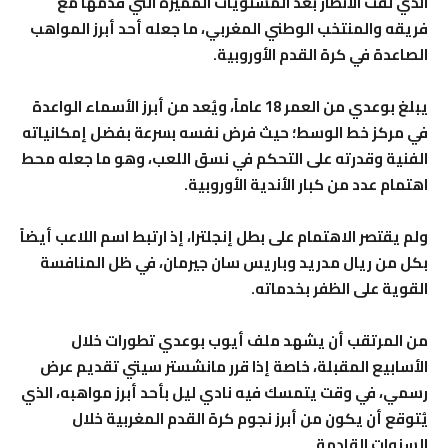
الذي لفت الأنظار بعد المستويات المميزة التي قدمها مع
فريقه والمنتخب الوطني المغربي، ما جعله أحد أبرز المواهب
الصاعدة في كرة القدم الأوروبية.
يبلغ بوعدي من العمر 18 عاماً، ويُعد من أبرز الأسماء الواعدة
في مركز خط الوسط؛ حيث فرض نفسه بسرعة بفضل إمكانياته
الفنية وقدرته على التحكم في نسق اللعب، وهو ما جعله محط
اهتمام عدد من كبار الأندية الأوروبية.
ولم يقتصر الاهتمام على بطل إنجلترا، إذ ارتبط اسم اللاعب أيضاً
بكل من ريال مدريد وباريس سان جيرمان، في ظل المنافسة
القوية على الظفر بخدماته.
من المرتقب أن يشهد ملف أيوب بوعدي تطورات خلال
الأسابيع المقبلة، خاصة إذا قرر مانشستر سيتي تقديم عرض
رسمي، في وقت يتمسك فيه نادي ليل بأحد أبرز مواهبه، الذي
يُتوقع أن يكون من أبرز نجوم كرة القدم المغربية خلال
السنوات القادمة.